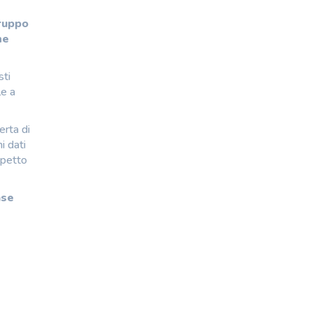
Gruppo
he
sti
le a
erta di
i dati
spetto
ase