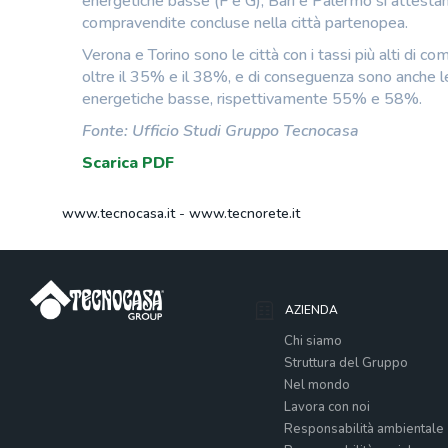
energetiche basse (F e G), Bari e Palermo si attesta
compravendite concluse nella città partenopea.
Verona e Torino sono le città con i tassi più alti di 
oltre il 35% e il 38%, e di conseguenza sono anche le c
energetiche basse, rispettivamente 55% e 58%.
Fonte: Ufficio Studi Gruppo Tecnocasa
Scarica PDF
www.tecnocasa.it
-
www.tecnorete.it
AZIENDA
Chi siamo
Struttura del Gruppo
Nel mondo
Lavora con noi
Responsabilità ambientale