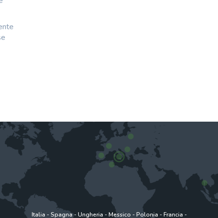
e
mente
se
Italia
-
Spagna
-
Ungheria
-
Messico
-
Polonia
-
Francia
-