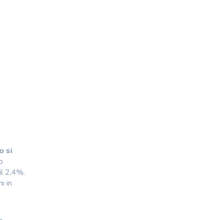
o si
o
il 2,4%.
i in