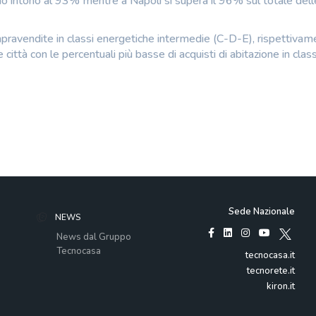
no intono al 93% mentre a Napoli si supera il 96% sul totale dell
compravendite in classi energetiche intermedie (C-D-E), rispettiva
ittà con le percentuali più basse di acquisti di abitazione in clas
Sede Nazionale
NEWS
News dal Gruppo
Tecnocasa
tecnocasa.it
tecnorete.it
kiron.it