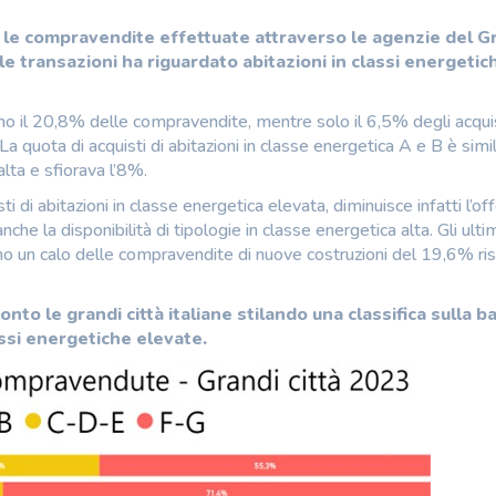
o le compravendite effettuate attraverso le agenzie del 
e transazioni ha riguardato abitazioni in classi energetic
 il 20,8% delle compravendite, mentre solo il 6,5% degli acqui
La quota di acquisti di abitazioni in classe energetica A e B è simi
lta e sfiorava l’8%.
ti di abitazioni in classe energetica elevata, diminuisce infatti l’off
he la disponibilità di tipologie in classe energetica alta. Gli ultim
ano un calo delle compravendite di nuove costruzioni del 19,6% ri
onto le grandi città italiane stilando una classifica sulla b
lassi energetiche elevate.