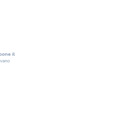
pone il
avano