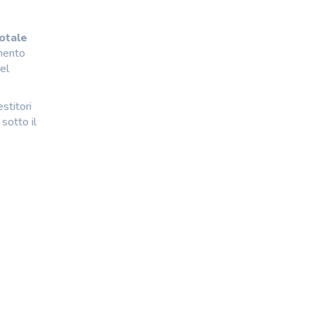
otale
umento
el
stitori
sotto il