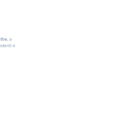
lte,
a
ndenti e