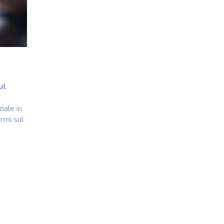
ul
iale in
armi sul