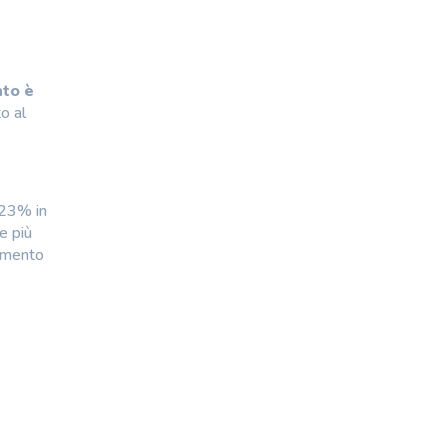
nto è
o al
 23% in
e più
aumento