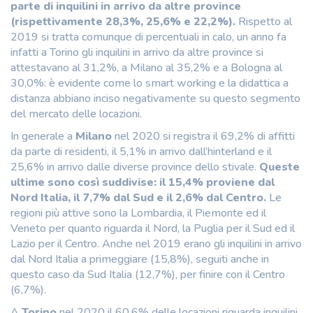
parte di inquilini in arrivo da altre province
(rispettivamente 28,3%, 25,6% e 22,2%).
Rispetto al
2019 si tratta comunque di percentuali in calo, un anno fa
infatti a Torino gli inquilini in arrivo da altre province si
attestavano al 31,2%, a Milano al 35,2% e a Bologna al
30,0%: è evidente come lo smart working e la didattica a
distanza abbiano inciso negativamente su questo segmento
del mercato delle locazioni.
In generale a
Milano
nel 2020 si registra il 69,2% di affitti
da parte di residenti, il 5,1% in arrivo dall’hinterland e il
25,6% in arrivo dalle diverse province dello stivale.
Queste
ultime sono così suddivise: il 15,4% proviene dal
Nord Italia, il 7,7% dal Sud e il 2,6% dal Centro.
Le
regioni più attive sono la Lombardia, il Piemonte ed il
Veneto per quanto riguarda il Nord, la Puglia per il Sud ed il
Lazio per il Centro. Anche nel 2019 erano gli inquilini in arrivo
dal Nord Italia a primeggiare (15,8%), seguiti anche in
questo caso da Sud Italia (12,7%), per finire con il Centro
(6,7%).
A
Torino
nel 2020 il 60,6% delle locazioni riguarda inquilini