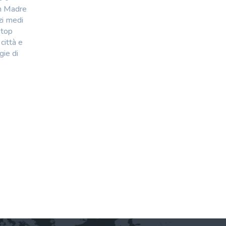
an Madre
zzi medi
 top
città e
gie di