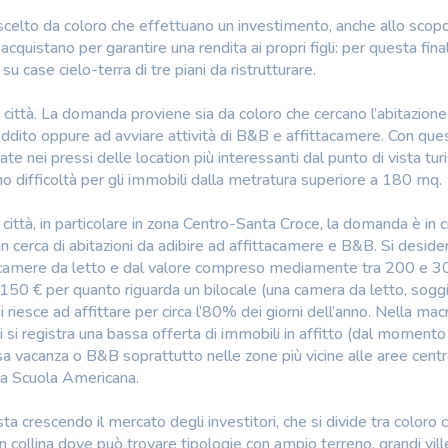
celto da coloro che effettuano un investimento, anche allo scopo
quistano per garantire una rendita ai propri figli: per questa finali
 case cielo-terra di tre piani da ristrutturare.
 città. La domanda proviene sia da coloro che cercano l’abitazione
 reddito oppure ad avviare attività di B&B e affittacamere. Con que
ate nei pressi delle location più interessanti dal punto di vista turi
o difficoltà per gli immobili dalla metratura superiore a 180 mq.
città, in particolare in zona Centro-Santa Croce, la domanda è in c
i in cerca di abitazioni da adibire ad affittacamere e B&B. Si desid
camere da letto e dal valore compreso mediamente tra 200 e 3
0-150 € per quanto riguarda un bilocale (una camera da letto, sogg
i riesce ad affittare per circa l’80% dei giorni dell’anno. Nella ma
si registra una bassa offerta di immobili in affitto (dal momento
casa vacanza o B&B soprattutto nelle zone più vicine alle aree centr
la Scuola Americana.
 sta crescendo il mercato degli investitori, che si divide tra coloro 
a in collina dove può trovare tipologie con ampio terreno, grandi vill