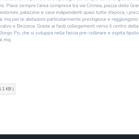
mere. Piace sempre l’area compresa tra via Crimea, piazza della Gr
 condomini, palazzine e case indipendenti quasi tutte d’epoca, i pre
l mq per le abitazioni particolarmente prestigiose e raggiungono
vo e Bezzeca. Grazie ai facili collegamenti verso il centro della 
rgo Po, che si sviluppa nella fascia pre-collinare e ospita tipolo
al mq.
5.1 KB )