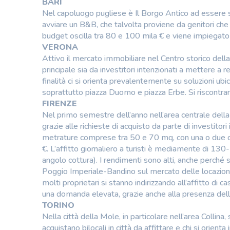
BARI
Nel capoluogo pugliese è Il Borgo Antico ad essere s
avviare un B&B, che talvolta proviene da genitori che ac
budget oscilla tra 80 e 100 mila € e viene impiegato su
VERONA
Attivo il mercato immobiliare nel Centro storico della
principale sia da investitori intenzionati a mettere a
finalità ci si orienta prevalentemente su soluzioni ubic
soprattutto piazza Duomo e piazza Erbe. Si riscontran
FIRENZE
Nel primo semestre dell’anno nell’area centrale della 
grazie alle richieste di acquisto da parte di investitor
metrature comprese tra 50 e 70 mq, con una o due 
€. L’affitto giornaliero a turisti è mediamente di 13
angolo cottura). I rendimenti sono alti, anche perché s
Poggio Imperiale-Bandino sul mercato delle locazioni 
molti proprietari si stanno indirizzando all’affitto di 
una domanda elevata, grazie anche alla presenza del
TORINO
Nella città della Mole, in particolare nell’area Collina,
acquistano bilocali in città da affittare e chi si orient