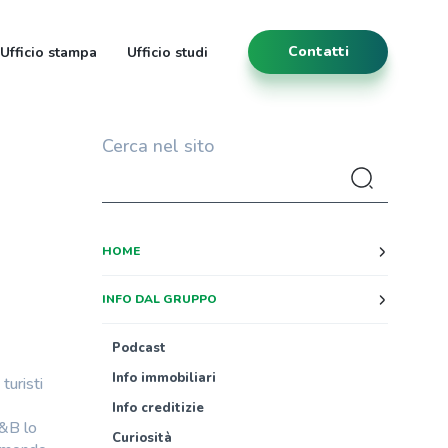
Contatti
Ufficio stampa
Ufficio studi
Cerca nel sito
HOME
INFO DAL GRUPPO
Podcast
Info immobiliari
turisti
Info creditizie
B&B lo
Curiosità