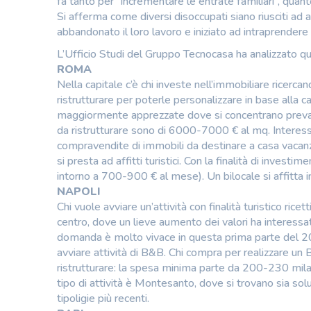
fa tanto per “incrementare le entrate familiari”, quant
Si afferma come diversi disoccupati siano riusciti ad a
abbandonato il loro lavoro e iniziato ad intraprendere l
L’Ufficio Studi del Gruppo Tecnocasa ha analizzato ques
ROMA
Nella capitale c’è chi investe nell’immobiliare ricerca
ristrutturare per poterle personalizzare in base alla 
maggiormente apprezzate dove si concentrano prevale
da ristrutturare sono di 6000-7000 € al mq. Interessa
compravendite di immobili da destinare a casa vacan
si presta ad affitti turistici. Con la finalità di investi
intorno a 700-900 € al mese). Un bilocale si affitta 
NAPOLI
Chi vuole avviare un’attività con finalità turistico rice
centro, dove un lieve aumento dei valori ha interessa
domanda è molto vivace in questa prima parte del 201
avviare attività di B&B. Chi compra per realizzare u
ristrutturare: la spesa minima parte da 200-230 mila 
tipo di attività è Montesanto, dove si trovano sia solu
tipoligie più recenti.