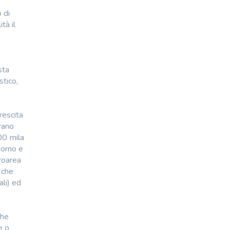
 di
tà il
sta
stico,
rescita
erano
00 mila
iorno e
croarea
 che
ali) ed
che
e o