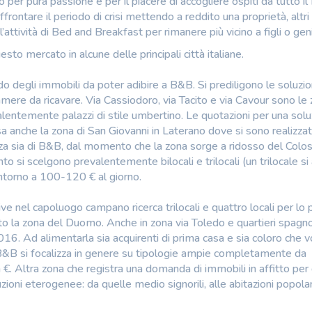
o per pura passione e per il piacere di accogliere ospiti da tutto i
ffrontare il periodo di crisi mettendo a reddito una proprietà, altr
’attività di Bed and Breakfast per rimanere più vicino a figli o geni
to mercato in alcune delle principali città italiane.
ndo degli immobili da poter adibire a B&B. Si prediligono le soluzio
camere da ricavare. Via Cassiodoro, via Tacito e via Cavour sono le
ntemente palazzi di stile umbertino. Le quotazioni per una solu
 anche la zona di San Giovanni in Laterano dove si sono realizzat
za sia di B&B, dal momento che la zona sorge a ridosso del Colo
mento si scelgono prevalentemente bilocali e trilocali (un trilocale si 
intorno a 100-120 € al giorno.
ttive nel capoluogo campano ricerca trilocali e quattro locali per lo p
to la zona del Duomo. Anche in zona via Toledo e quartieri spagnol
6. Ad alimentarla sia acquirenti di prima casa e sia coloro che v
n B&B si focalizza in genere su tipologie ampie completamente da
€. Altra zona che registra una domanda di immobili in affitto per
zioni eterogenee: da quelle medio signorili, alle abitazioni popolari