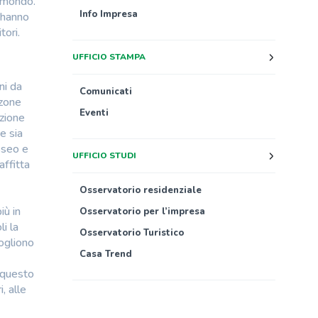
l mondo.
Info Impresa
i hanno
tori.
UFFICIO STAMPA
ni da
Comunicati
 zone
Eventi
zione
e sia
sseo e
UFFICIO STUDI
affitta
Osservatorio residenziale
iù in
Osservatorio per l’impresa
i la
Osservatorio Turistico
ogliono
Casa Trend
 questo
, alle