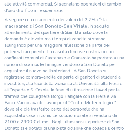
alle attività commerciali. Si segnalano operazioni di cambio
d’uso di ufficio in residenziale.
A seguire con un aumento dei valori del 2,7% c’è la
macroarea di San Donato-San Vitale,
in seguito
all’andamento del quartiere di
San Donato
dove la
domanda è elevata ma i tempi di vendita si stanno
allungando per una maggiore riflessione da parte dei
potenziali acquirenti. La nascita di nuove costruzioni nei
confinanti comuni di Castenaso e Granarolo ha portato a una
ripresa di scambi: le famiglie vendono a San Donato per
acquistare il nuovo nell’hinterland. A San Donato si
registrano compravendite da parte di genitori di studenti e
investitori, alla luce della vicinanza all’Università, alla Fiera e
all’Ospedale S. Orsola. In fase di ultimazione i lavori per la
tramvia che collegherà Borgo Panigale con la Fiera e via
Fanin. Vanno avanti i lavori per il “Centro Meteorologico”
dove si è già trasferito parte del personale che ha
acquistato casa in zona. Le soluzioni usate si vendono da
2100 a 2900 € al mq. Negli ultimi anni il quartiere di San
Donato si è dotato di una pista ciclabile che collega il centro