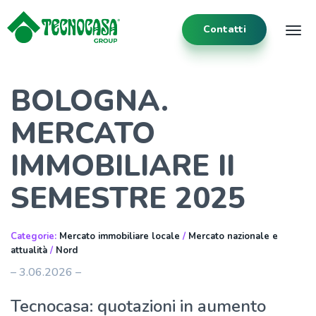
Contatti
Tog
BOLOGNA.
MERCATO
IMMOBILIARE II
SEMESTRE 2025
Categorie:
Mercato immobiliare locale
/
Mercato nazionale e
attualità
/
Nord
– 3.06.2026 –
Tecnocasa: quotazioni in aumento