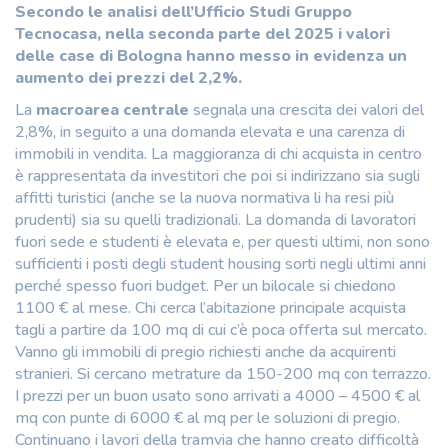
Secondo le analisi dell’Ufficio Studi Gruppo
Tecnocasa, nella seconda parte del 2025 i valori
delle case di Bologna hanno messo in evidenza un
aumento dei prezzi del 2,2%.
La
macroarea centrale
segnala una crescita dei valori del
2,8%, in seguito a una domanda elevata e una carenza di
immobili in vendita. La maggioranza di chi acquista in centro
è rappresentata da investitori che poi si indirizzano sia sugli
affitti turistici (anche se la nuova normativa li ha resi più
prudenti) sia su quelli tradizionali. La domanda di lavoratori
fuori sede e studenti è elevata e, per questi ultimi, non sono
sufficienti i posti degli student housing sorti negli ultimi anni
perché spesso fuori budget. Per un bilocale si chiedono
1100 € al mese. Chi cerca l’abitazione principale acquista
tagli a partire da 100 mq di cui c’è poca offerta sul mercato.
Vanno gli immobili di pregio richiesti anche da acquirenti
stranieri. Si cercano metrature da 150-200 mq con terrazzo.
I prezzi per un buon usato sono arrivati a 4000 – 4500 € al
mq con punte di 6000 € al mq per le soluzioni di pregio.
Continuano i lavori della tramvia che hanno creato difficoltà