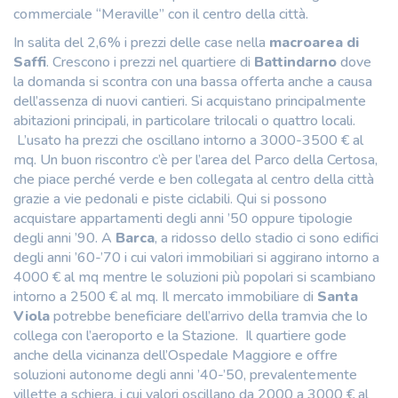
commerciale “Meraville” con il centro della città.
In salita del 2,6% i prezzi delle case nella
macroarea di
Saffi
. Crescono i prezzi nel quartiere di
Battindarno
dove
la domanda si scontra con una bassa offerta anche a causa
dell’assenza di nuovi cantieri. Si acquistano principalmente
abitazioni principali, in particolare trilocali o quattro locali.
L’usato ha prezzi che oscillano intorno a 3000-3500 € al
mq. Un buon riscontro c’è per l’area del Parco della Certosa,
che piace perché verde e ben collegata al centro della città
grazie a vie pedonali e piste ciclabili. Qui si possono
acquistare appartamenti degli anni ’50 oppure tipologie
degli anni ’90. A
Barca
, a ridosso dello stadio ci sono edifici
degli anni ’60-’70 i cui valori immobiliari si aggirano intorno a
4000 € al mq mentre le soluzioni più popolari si scambiano
intorno a 2500 € al mq. Il mercato immobiliare di
Santa
Viola
potrebbe beneficiare dell’arrivo della tramvia che lo
collega con l’aeroporto e la Stazione.
Il quartiere gode
anche della vicinanza dell’Ospedale Maggiore e offre
soluzioni autonome degli anni ’40-’50, prevalentemente
villette a schiera, i cui valori oscillano da 2000 a 3000 € al