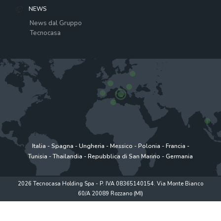
NEWS
News dal Gruppo
Tecnocasa
Italia
-
Spagna
-
Ungheria
-
Messico
-
Polonia
-
Francia
-
Tunisia
-
Thailandia
-
Repubblica di San Marino
-
Germania
2026 Tecnocasa Holding Spa - P. IVA 08365140154. Via Monte Bianco
60/A 20089 Rozzano (MI)
Privacy policy
|
Policy utilizzo
|
Cookie Policy
|
www.tecnocasagroup.it