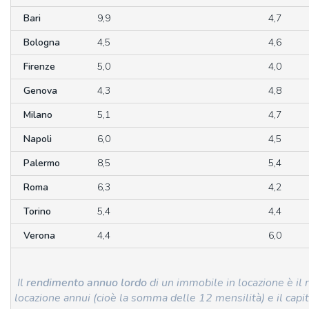
Bari
9,9
4,7
Bologna
4,5
4,6
Firenze
5,0
4,0
Genova
4,3
4,8
Milano
5,1
4,7
Napoli
6,0
4,5
Palermo
8,5
5,4
Roma
6,3
4,2
Torino
5,4
4,4
Verona
4,4
6,0
Il
rendimento annuo lordo
di un immobile in locazione è il 
locazione annui (cioè la somma delle 12 mensilità) e il cap