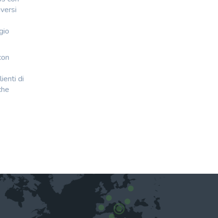
versi
gio
con
ienti di
che