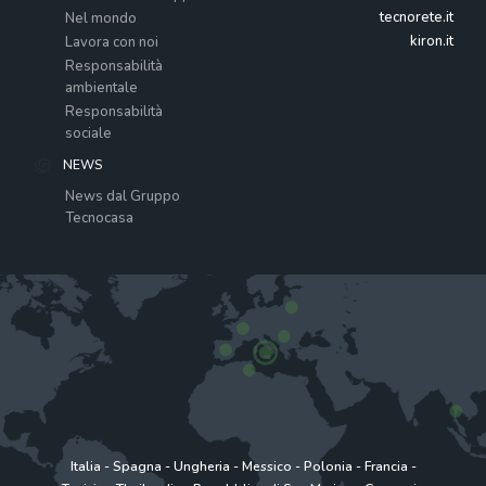
tecnorete.it
Nel mondo
kiron.it
Lavora con noi
Responsabilità
ambientale
Responsabilità
sociale
NEWS
News dal Gruppo
Tecnocasa
Italia
-
Spagna
-
Ungheria
-
Messico
-
Polonia
-
Francia
-