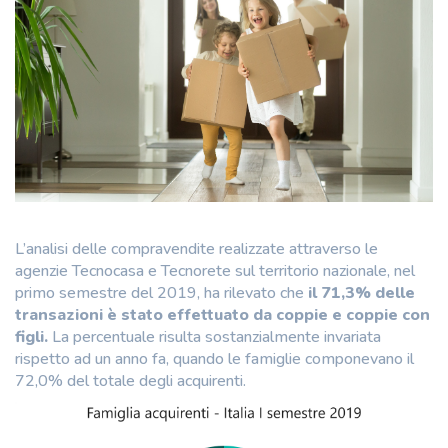
L’analisi delle compravendite realizzate attraverso le
agenzie Tecnocasa e Tecnorete sul territorio nazionale, nel
primo semestre del 2019, ha rilevato che
il 71,3% delle
transazioni è stato effettuato da coppie e coppie con
figli.
La percentuale risulta sostanzialmente invariata
rispetto ad un anno fa, quando le famiglie componevano il
72,0% del totale degli acquirenti.