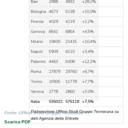
Bari
2988
3832
+28,2%
Bologna
4673
5138
+10,0%
Firenze
4029
4119
+2,2%
Genova
6561
6854
+4,5%
Milano
19400
21415
+10,4%
Napoli
5909
6110
+3,4%
Palermo
4463
5008
+12,2%
Roma
27879
29760
+6,7%
Torino
10935
11778
+7,7%
Verona
2778
2860
+3,0%
Italia
536022
576118
+7,5%
Elaborazione Ufficio Studi Gruppo Tecnocasa su
Fonte: Ufficio Studi Gruppo Tecnocasa
dati Agenzia delle Entrate
Scarica PDF