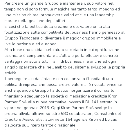
Per creare un grande Gruppo e mantenere il suo valore nel
tempo non ci sono formule magiche ma tanto tanto impegno ed
una mission chiara: promuovere valori etici e una leadership
morale nella gestione degli affari.
E’ così che la politica della creazione del valore unita alla
focalizzazione sulla competitività del business hanno permesso al
Gruppo Tecnocasa di diventare il maggior gruppo immobiliare a
livello nazionale ed europeo.
Alla base una solida intelaiatura societaria in cui ogni funzione
aziendale è complementare all’altra e porta effettivi e concreti
vantaggi non solo a tutti i rami di business, ma anche ad ogni
singolo operatore che, nell’ambito del sistema, sviluppa la propria
attività.
Il perseguire sin dall’inizio e con costanza la filosofia di una
politica di impresa che possa creare valore si è rivelata vincente
anche quando il Gruppo ha dovuto riorganizzare il comparto
finanziario adeguando la società di mediazione creditizia Kìron
Partner SpA alla nuova normativa, ovvero il DL 141 entrato in
vigore nel gennaio 2013. Oggi Kìron Partner SpA svolge la
propria attività attraverso oltre 580 collaboratori, Consulenti del
Credito e Assicurativi, attivi nelle 164 agenzie Kiron ed Epicas
dislocate sull’intero territorio nazionale.