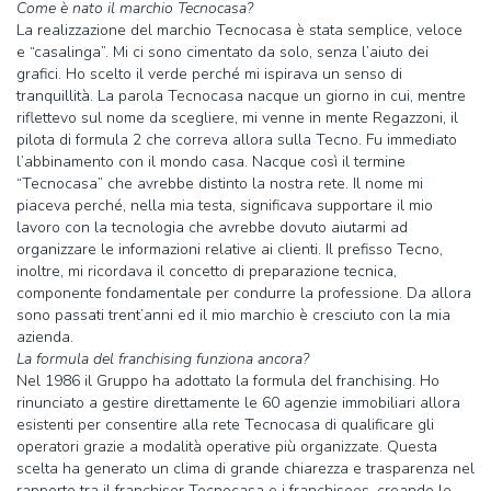
Come è nato il marchio Tecnocasa?
La realizzazione del marchio Tecnocasa è stata semplice, veloce
e “casalinga”. Mi ci sono cimentato da solo, senza l’aiuto dei
grafici. Ho scelto il verde perché mi ispirava un senso di
tranquillità. La parola Tecnocasa nacque un giorno in cui, mentre
riflettevo sul nome da scegliere, mi venne in mente Regazzoni, il
pilota di formula 2 che correva allora sulla Tecno. Fu immediato
l’abbinamento con il mondo casa. Nacque così il termine
“Tecnocasa” che avrebbe distinto la nostra rete. Il nome mi
piaceva perché, nella mia testa, significava supportare il mio
lavoro con la tecnologia che avrebbe dovuto aiutarmi ad
organizzare le informazioni relative ai clienti. Il prefisso Tecno,
inoltre, mi ricordava il concetto di preparazione tecnica,
componente fondamentale per condurre la professione. Da allora
sono passati trent’anni ed il mio marchio è cresciuto con la mia
azienda.
La formula del franchising funziona ancora?
Nel 1986 il Gruppo ha adottato la formula del franchising. Ho
rinunciato a gestire direttamente le 60 agenzie immobiliari allora
esistenti per consentire alla rete Tecnocasa di qualificare gli
operatori grazie a modalità operative più organizzate. Questa
scelta ha generato un clima di grande chiarezza e trasparenza nel
rapporto tra il franchisor Tecnocasa e i franchisees, creando le