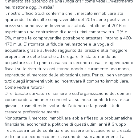
Il mercato sta uscendo da una lunga crisi: come vede l’investimento
nel mattone oggi in Italia?
Il nostro Ufficio Studi conferma che il mercato immobiliare sta
ripartendo. I dati sulle compravendite del 2015 sono positivi ed i
prezzi si stanno avviando verso la stabilità. Infatti per il 2016 ci
aspettiamo una contrazione di questi ultimi compresa tra -2% e
0%, mentre le compravendite potrebbero attestarsi intorno a 460-
470 mila. E’ ritornata la fiducia nel mattone e la voglia di
acquistare, grazie al livello raggiunto dai prezzi e alla maggiore
propensione delle banche ad erogare. Si sta tornando ad
acquistare sia la prima casa sia la seconda casa. Le agevolazioni
fiscali sulle ristrutturazioni stanno dando sicuramente una mano,
soprattutto al mercato delle abitazioni usate. Per cui ben vengano
tutti quegli interventi volti ad incentivare il comparto immobiliare.
Come vede il futuro?
Direi basato sui valori di sempre e sull’organizzazione del domani
continuando a rimanere concentrati sui nostri punti di forza e sui
giovani, trasmettendo i valori dell’azienda e la possibilità di
crescere professionalmente.
Nonostante il mercato immobiliare abbia riflesso le problematiche
finanziarie, economiche, politiche di questi ultimi anni il Gruppo
Tecnocasa intende continuare ad essere un’occasione di crescita
e di rilancio economico per ciascuno dei suoi appartenenti. La