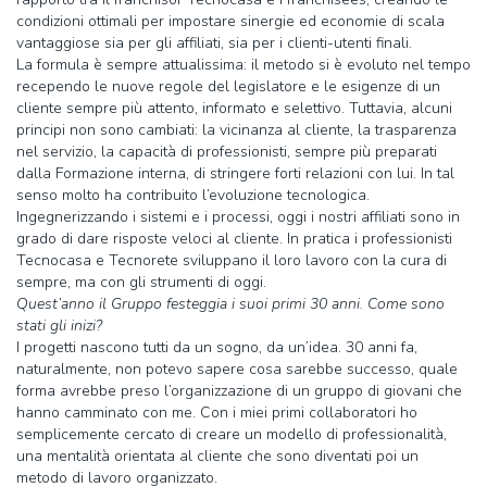
condizioni ottimali per impostare sinergie ed economie di scala
vantaggiose sia per gli affiliati, sia per i clienti-utenti finali.
La formula è sempre attualissima: il metodo si è evoluto nel tempo
recependo le nuove regole del legislatore e le esigenze di un
cliente sempre più attento, informato e selettivo. Tuttavia, alcuni
principi non sono cambiati: la vicinanza al cliente, la trasparenza
nel servizio, la capacità di professionisti, sempre più preparati
dalla Formazione interna, di stringere forti relazioni con lui. In tal
senso molto ha contribuito l’evoluzione tecnologica.
Ingegnerizzando i sistemi e i processi, oggi i nostri affiliati sono in
grado di dare risposte veloci al cliente. In pratica i professionisti
Tecnocasa e Tecnorete sviluppano il loro lavoro con la cura di
sempre, ma con gli strumenti di oggi.
Quest’anno il Gruppo festeggia i suoi primi 30 anni. Come sono
stati gli inizi?
I progetti nascono tutti da un sogno, da un’idea. 30 anni fa,
naturalmente, non potevo sapere cosa sarebbe successo, quale
forma avrebbe preso l’organizzazione di un gruppo di giovani che
hanno camminato con me. Con i miei primi collaboratori ho
semplicemente cercato di creare un modello di professionalità,
una mentalità orientata al cliente che sono diventati poi un
metodo di lavoro organizzato.