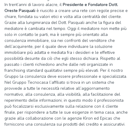
In trent’anni di lavoro alacre, il
Presidente e Fondatore Dott.
Oreste Pasquali
è riuscito a creare una rete con regole precise e
chiare, fondata su valori etici e volta alla centralità del cliente.
Grazie alla lungimiranza del Dott. Pasquali anche la figura del
mediatore è cambiata nel tempo. Oggi il mediatore non mette più
solo in contatto le parti, ma è sempre più orientato alla
consulenza immobiliare, sia nei confronti del venditore che
dell’acquirente, per il quale deve individuare la soluzione
immobiliare più adatta e mediata fra i desideri e le effettive
possibilità desunte da ciò che egli stesso dichiara. Rispetto al
passato i clienti richiedono anche dalle reti organizzate in
franchising standard qualitativi sempre più elevati. Per il nostro
Gruppo la consulenza deve essere professionale e specializzata.
Nel Gruppo Tecnocasa l’affiliato si trova in un sistema che
provvede a tutte le necessità relative all’aggiornamento
normativo, alla consulenza, alla visibilità, alla facilitazione del
reperimento delle informazioni; in questo modo il professionista
può focalizzarsi esclusivamente sulla relazione con il cliente
finale, per rispondere a tutte le sue esigenze in tema casa, anche
grazie alla collaborazione con le agenzie Kìron ed Epicas che
forniscono una consulenza sui prodotti del credito e assicurativi.