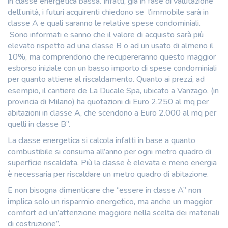
in classe energetica bassa. Infatti, già in fase di valutazione
dell’unità, i futuri acquirenti chiedono se l’immobile sarà in
classe A e quali saranno le relative spese condominiali.
Sono informati e sanno che il valore di acquisto sarà più
elevato rispetto ad una classe B o ad un usato di almeno il
10%, ma comprendono che recupereranno questo maggior
esborso iniziale con un basso importo di spese condominiali
per quanto attiene al riscaldamento. Quanto ai prezzi, ad
esempio, il cantiere de La Ducale Spa, ubicato a Vanzago, (in
provincia di Milano) ha quotazioni di Euro 2.250 al mq per
abitazioni in classe A, che scendono a Euro 2.000 al mq per
quelli in classe B”.
La classe energetica si calcola infatti in base a quanto
combustibile si consuma all’anno per ogni metro quadro di
superficie riscaldata. Più la classe è elevata e meno energia
è necessaria per riscaldare un metro quadro di abitazione.
E non bisogna dimenticare che “essere in classe A” non
implica solo un risparmio energetico, ma anche un maggior
comfort ed un’attenzione maggiore nella scelta dei materiali
di costruzione”.