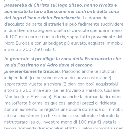
passerella di Christo sul lago d’Iseo, hanno rivolto e
aumentato la loro attenzione nei confronti della zona
del lago d’Iseo e della Franciacorta
. La domanda
d’acquisto da parte di stranieri si può facilmente suddividere
in due diverse categorie: quella di chi vuole spendere meno
di 100 mila euro e quella di chi, soprattutto proveniente dal
Nord Europa e con un budget più elevato, acquista immobili
intorno a 200-250 mila €.
In generale si predilige la zona della Franciacorta che
va da Passirano ad Adro dove si cercano
prevalentemente trilocali.
Piacciono anche le soluzioni
indipendenti (ce ne sono diverse di nuova costruzione),
soprattutto villette a schiera (2 piani con box) acquistabili
intorno a 250 mila euro (se ne trovano a Paratico, Clusane,
Monticello e Passirano). Buona anche la domanda di rustici
ma l’offerta è ormai esigua così anche i prezzi di richiesta
sono in aumento. Si registra una buona domanda di immobili
ad uso investimento che si indirizza su bilocali e trilocali da
ristrutturare (su cui investire meno di 100 mila €) vista la
buona domanda di immobili in affitto. I valori immobiliari per