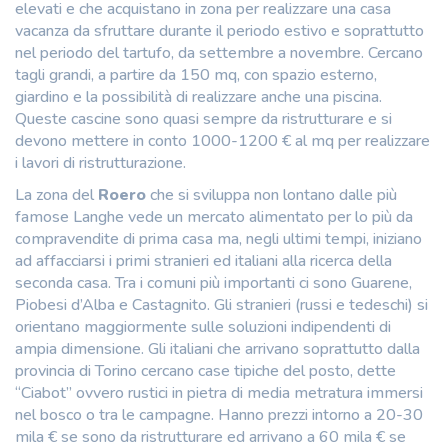
elevati e che acquistano in zona per realizzare una casa
vacanza da sfruttare durante il periodo estivo e soprattutto
nel periodo del tartufo, da settembre a novembre. Cercano
tagli grandi, a partire da 150 mq, con spazio esterno,
giardino e la possibilità di realizzare anche una piscina.
Queste cascine sono quasi sempre da ristrutturare e si
devono mettere in conto 1000-1200 € al mq per realizzare
i lavori di ristrutturazione.
La zona del
Roero
che si sviluppa non lontano dalle più
famose Langhe vede un mercato alimentato per lo più da
compravendite di prima casa ma, negli ultimi tempi, iniziano
ad affacciarsi i primi stranieri ed italiani alla ricerca della
seconda casa. Tra i comuni più importanti ci sono Guarene,
Piobesi d’Alba e Castagnito. Gli stranieri (russi e tedeschi) si
orientano maggiormente sulle soluzioni indipendenti di
ampia dimensione. Gli italiani che arrivano soprattutto dalla
provincia di Torino cercano case tipiche del posto, dette
“Ciabot” ovvero rustici in pietra di media metratura immersi
nel bosco o tra le campagne. Hanno prezzi intorno a 20-30
mila € se sono da ristrutturare ed arrivano a 60 mila € se