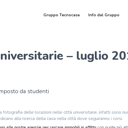
Gruppo Tecnocasa
Info dal Gruppo
universitarie – luglio 2
 composto da studenti
fotografia delle locazioni nelle città universitarie, infatti sono n
edicano alla ricerca della casa nella città dove seguiranno i corsi.
ono alle nostre agenzie per cercare immobili in affitto
con punte più alte