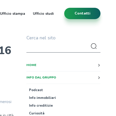
Contatti
Ufficio stampa
Ufficio studi
Cerca nel sito
016
HOME
INFO DAL GRUPPO
Podcast
Info immobiliari
umerosi
Info creditizie
Curiosità
 in città