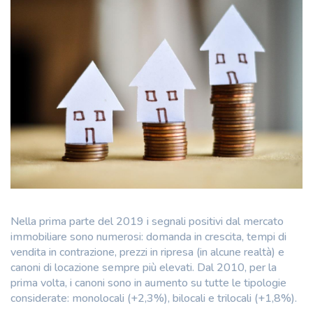
Nella prima parte del 2019 i segnali positivi dal mercato
immobiliare sono numerosi: domanda in crescita, tempi di
vendita in contrazione, prezzi in ripresa (in alcune realtà) e
canoni di locazione sempre più elevati. Dal 2010, per la
prima volta, i canoni sono in aumento su tutte le tipologie
considerate: monolocali (+2,3%), bilocali e trilocali (+1,8%).