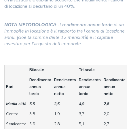
di locazione si decurtano di un 40%.
NOTA METODOLOGICA
:
il
rendimento annuo lordo
di un
immobile in locazione è il rapporto tra i canoni di locazione
annui (cioè la somma delle 12 mensilità) e il capitale
investito per l’acquisto dell’immobile.
Bilocale
Trilocale
Rendimento
Rendimento
Rendimento
Rendimento
Bari
annuo
annuo
annuo
annuo
lordo
netto
lordo
netto
Media città
5,3
2,6
4,9
2,6
Centro
3,8
1,9
3,7
2,0
Semicentro
5,6
2,8
5,1
2,7