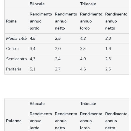
Bilocale
Trilocale
Rendimento
Rendimento
Rendimento
Rendimento
Roma
annuo
annuo
annuo
annuo
lordo
netto
lordo
netto
Media città
4,5
2,5
4,2
2,3
Centro
3,4
2,0
3,3
1,9
Semicentro
4,3
2,4
4,0
2,3
Periferia
5,1
2,7
4,6
2,5
Bilocale
Trilocale
Rendimento
Rendimento
Rendimento
Rendimento
Palermo
annuo
annuo
annuo
annuo
lordo
netto
lordo
netto