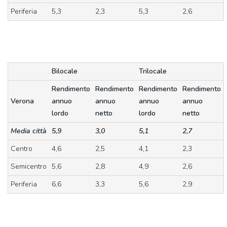
Periferia
5,3
2,3
5,3
2,6
Bilocale
Trilocale
Rendimento
Rendimento
Rendimento
Rendimento
Verona
annuo
annuo
annuo
annuo
lordo
netto
lordo
netto
Media città
5,9
3,0
5,1
2,7
Centro
4,6
2,5
4,1
2,3
Semicentro
5,6
2,8
4,9
2,6
Periferia
6,6
3,3
5,6
2,9