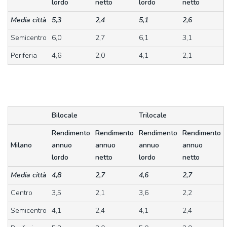
lordo
netto
lordo
netto
Media città
5,3
2,4
5,1
2,6
Semicentro
6,0
2,7
6,1
3,1
Periferia
4,6
2,0
4,1
2,1
Bilocale
Trilocale
Rendimento
Rendimento
Rendimento
Rendimento
Milano
annuo
annuo
annuo
annuo
lordo
netto
lordo
netto
Media città
4,8
2,7
4,6
2,7
Centro
3,5
2,1
3,6
2,2
Semicentro
4,1
2,4
4,1
2,4