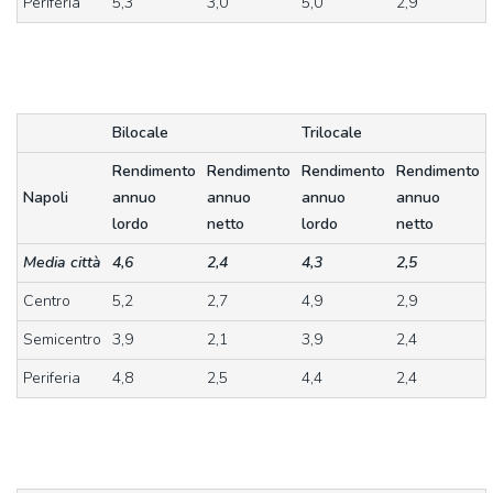
Periferia
5,3
3,0
5,0
2,9
Bilocale
Trilocale
Rendimento
Rendimento
Rendimento
Rendimento
Napoli
annuo
annuo
annuo
annuo
lordo
netto
lordo
netto
Media città
4,6
2,4
4,3
2,5
Centro
5,2
2,7
4,9
2,9
Semicentro
3,9
2,1
3,9
2,4
Periferia
4,8
2,5
4,4
2,4