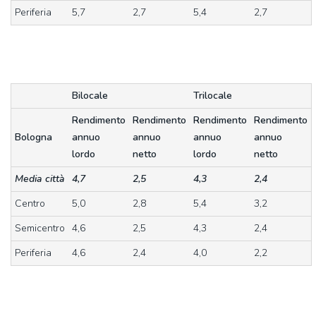
Periferia
5,7
2,7
5,4
2,7
Bilocale
Trilocale
Rendimento
Rendimento
Rendimento
Rendimento
Bologna
annuo
annuo
annuo
annuo
lordo
netto
lordo
netto
Media città
4,7
2,5
4,3
2,4
Centro
5,0
2,8
5,4
3,2
Semicentro
4,6
2,5
4,3
2,4
Periferia
4,6
2,4
4,0
2,2