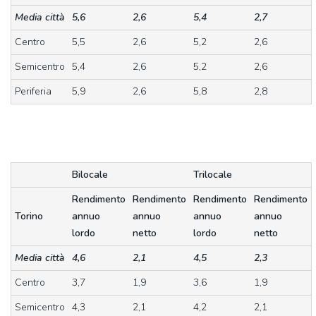
Media città
5,6
2,6
5,4
2,7
Centro
5,5
2,6
5,2
2,6
Semicentro
5,4
2,6
5,2
2,6
Periferia
5,9
2,6
5,8
2,8
Bilocale
Trilocale
Rendimento
Rendimento
Rendimento
Rendimento
Torino
annuo
annuo
annuo
annuo
lordo
netto
lordo
netto
Media città
4,6
2,1
4,5
2,3
Centro
3,7
1,9
3,6
1,9
Semicentro
4,3
2,1
4,2
2,1