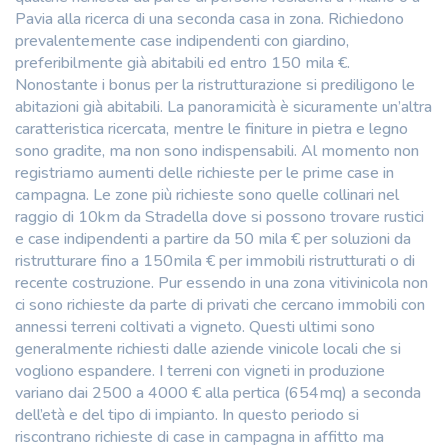
Pavia alla ricerca di una seconda casa in zona. Richiedono
prevalentemente case indipendenti con giardino,
preferibilmente già abitabili ed entro 150 mila €.
Nonostante i bonus per la ristrutturazione si prediligono le
abitazioni già abitabili. La panoramicità è sicuramente un’altra
caratteristica ricercata, mentre le finiture in pietra e legno
sono gradite, ma non sono indispensabili. Al momento non
registriamo aumenti delle richieste per le prime case in
campagna. Le zone più richieste sono quelle collinari nel
raggio di 10km da Stradella dove si possono trovare rustici
e case indipendenti a partire da 50 mila € per soluzioni da
ristrutturare fino a 150mila € per immobili ristrutturati o di
recente costruzione. Pur essendo in una zona vitivinicola non
ci sono richieste da parte di privati che cercano immobili con
annessi terreni coltivati a vigneto. Questi ultimi sono
generalmente richiesti dalle aziende vinicole locali che si
vogliono espandere. I terreni con vigneti in produzione
variano dai 2500 a 4000 € alla pertica (654mq) a seconda
dell’età e del tipo di impianto. In questo periodo si
riscontrano richieste di case in campagna in affitto ma