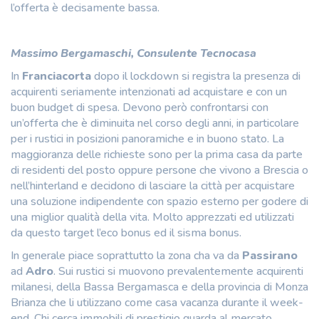
l’offerta è decisamente bassa.
Massimo Bergamaschi, Consulente Tecnocasa
In
Franciacorta
dopo il lockdown si registra la presenza di
acquirenti seriamente intenzionati ad acquistare e con un
buon budget di spesa. Devono però confrontarsi con
un’offerta che è diminuita nel corso degli anni, in particolare
per i rustici in posizioni panoramiche e in buono stato. La
maggioranza delle richieste sono per la prima casa da parte
di residenti del posto oppure persone che vivono a Brescia o
nell’hinterland e decidono di lasciare la città per acquistare
una soluzione indipendente con spazio esterno per godere di
una miglior qualità della vita. Molto apprezzati ed utilizzati
da questo target l’eco bonus ed il sisma bonus.
In generale piace soprattutto la zona cha va da
Passirano
ad
Adro
. Sui rustici si muovono prevalentemente acquirenti
milanesi, della Bassa Bergamasca e della provincia di Monza
Brianza che li utilizzano come casa vacanza durante il week-
end. Chi cerca immobili di prestigio guarda al mercato