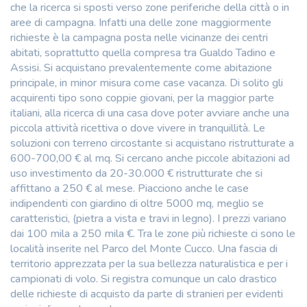
che la ricerca si sposti verso zone periferiche della città o in
aree di campagna. Infatti una delle zone maggiormente
richieste è la campagna posta nelle vicinanze dei centri
abitati, soprattutto quella compresa tra Gualdo Tadino e
Assisi. Si acquistano prevalentemente come abitazione
principale, in minor misura come case vacanza. Di solito gli
acquirenti tipo sono coppie giovani, per la maggior parte
italiani, alla ricerca di una casa dove poter avviare anche una
piccola attività ricettiva o dove vivere in tranquillità. Le
soluzioni con terreno circostante si acquistano ristrutturate a
600-700,00 € al mq. Si cercano anche piccole abitazioni ad
uso investimento da 20-30.000 € ristrutturate che si
affittano a 250 € al mese. Piacciono anche le case
indipendenti con giardino di oltre 5000 mq, meglio se
caratteristici, (pietra a vista e travi in legno). I prezzi variano
dai 100 mila a 250 mila €. Tra le zone più richieste ci sono le
località inserite nel Parco del Monte Cucco. Una fascia di
territorio apprezzata per la sua bellezza naturalistica e per i
campionati di volo. Si registra comunque un calo drastico
delle richieste di acquisto da parte di stranieri per evidenti