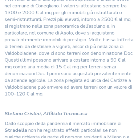
nel comune di Conegliano. I valori si attestano sempre tra
1300 e 2000 € al mq per gli immobili già ristrutturati o
semi-ristrutturati. Prezzi più elevati, intorno a 2500 € al mq,
si registrano nella zona panoramica dell’asolano e, in
particolare, nel comune di Asolo, dove si acquistano
prevalentemente immobili di prestigio. Molto bassa l’offerta
di terreni da destinare a vigneti, ancor di più nella zona di
Valdobbiadene, dove ci sono terreni con denominazione Doc.
Questi ultimi possono arrivare a costare intorno a 50 € al
mq contro una media di 15 € al mq per terreni senza
denominazioni Doc. I primi sono acquistati prevalentemente
da aziende agricole. La zona pregiata ed unica del Cartizze a
Valdobbiadene può arrivare ad avere terreni con un valore di
100-120 € al mq.
Stefano Cristini, Affiliato Tecnocasa
Dallo scoppio della pandemia il mercato immobiliare di
Stradella
non ha registrato effetti particolari se non
qualche richiesta da parte di persone residenti a Milano o a