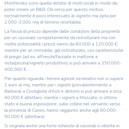
Monferrato sono quelle dotate di molti locali in modo da
poter creare un B&B. Chi cerca per questo motivo,
normalmente è poco interessato al vigneto ma opta per
2.000-3.000 mq di terreno recintabile.
La fascia di prezzo dipende dalle condizioni della proprietà:
per un cascinale completamente da ristrutturare ma con
molte potenzialità i prezzi vanno da 80.000 a 120.000 €;
mentre per un immobile, già ristrutturato, con caratteristiche
di pregio (ad es. affreschi/facciate in mattone a
vista/piscina/vigneto produttivo) si può arrivare a 350.000-
400.000 €.
Per quanto riguarda i terreni agricoli seminativi non si supera
1 euro al mq, mentre per i vigneti (prevalentemente a
Barbera) a Costigliole d’Asti e dintorni si può arrivare a circa
40.000 € all’ettaro; mentre i vigneti a Moscato, in ottimo
stato e buona esposizione, sulle colline nel versante verso
la provincia di Cuneo, hanno raggiunto anche agli 80.000-
90.000 € (all’ettaro)
Si segnala anche una forte richiesta di cascinali o villette in