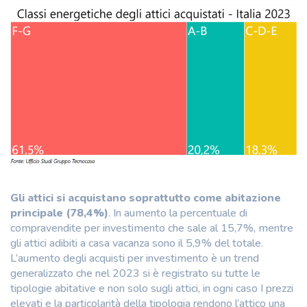
Gli attici si acquistano soprattutto come abitazione
principale (78,4%)
. In aumento la percentuale di
compravendite per investimento che sale al 15,7%, mentre
gli attici adibiti a casa vacanza sono il 5,9% del totale.
L’aumento degli acquisti per investimento è un trend
generalizzato che nel 2023 si è registrato su tutte le
tipologie abitative e non solo sugli attici, in ogni caso I prezzi
elevati e la particolarità della tipologia rendono l’attico una