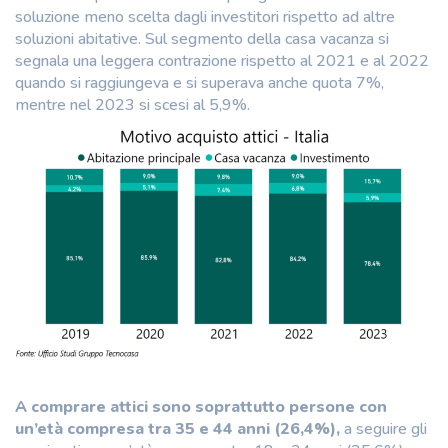
soluzione meno scelta dagli investitori rispetto ad altre
soluzioni abitative. Sul segmento della casa vacanza si
segnala una leggera contrazione rispetto al 2021 e al 2022
quando si raggiungeva e si superava anche quota 7%,
mentre nel 2023 si scesi al 5,9%.
A comprare attici sono soprattutto persone con
un’età compresa tra 35 e 44 anni (26,4%),
a seguire gli