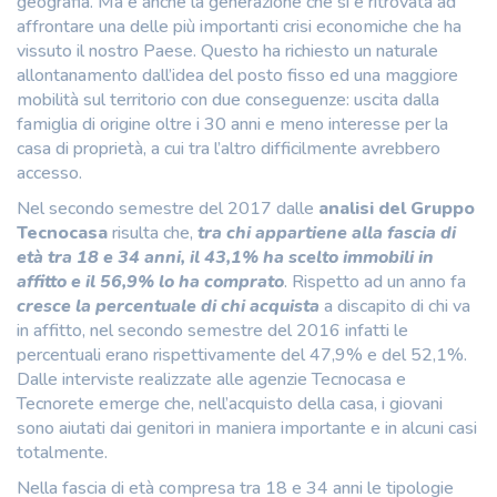
geografia. Ma è anche la generazione che si è ritrovata ad
affrontare una delle più importanti crisi economiche che ha
vissuto il nostro Paese. Questo ha richiesto un naturale
allontanamento dall’idea del posto fisso ed una maggiore
mobilità sul territorio con due conseguenze: uscita dalla
famiglia di origine oltre i 30 anni e meno interesse per la
casa di proprietà, a cui tra l’altro difficilmente avrebbero
accesso.
Nel secondo semestre del 2017 dalle
analisi del Gruppo
Tecnocasa
risulta che,
tra chi appartiene alla fascia di
età tra 18 e 34 anni, il 43,1% ha scelto immobili in
affitto e il 56,9% lo ha comprato
. Rispetto ad un anno fa
cresce la percentuale di chi acquista
a discapito di chi va
in affitto, nel secondo semestre del 2016 infatti le
percentuali erano rispettivamente del 47,9% e del 52,1%.
Dalle interviste realizzate alle agenzie Tecnocasa e
Tecnorete emerge che, nell’acquisto della casa, i giovani
sono aiutati dai genitori in maniera importante e in alcuni casi
totalmente.
Nella fascia di età compresa tra 18 e 34 anni le tipologie