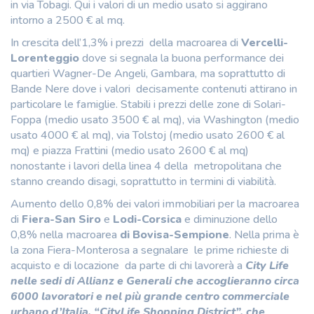
in via Tobagi. Qui i valori di un medio usato si aggirano
intorno a 2500 € al mq.
In crescita dell’1,3% i prezzi della macroarea di
Vercelli-
Lorenteggio
dove si segnala la buona performance dei
quartieri Wagner-De Angeli, Gambara, ma soprattutto di
Bande Nere dove i valori decisamente contenuti attirano in
particolare le famiglie. Stabili i prezzi delle zone di Solari-
Foppa (medio usato 3500 € al mq), via Washington (medio
usato 4000 € al mq), via Tolstoj (medio usato 2600 € al
mq) e piazza Frattini (medio usato 2600 € al mq)
nonostante i lavori della linea 4 della metropolitana che
stanno creando disagi, soprattutto in termini di viabilità.
Aumento dello 0,8% dei valori immobiliari per la macroarea
di
Fiera-San Siro
e
Lodi-Corsica
e diminuzione dello
0,8% nella macroarea
di Bovisa-Sempione
. Nella prima è
la zona Fiera-Monterosa a segnalare le prime richieste di
acquisto e di locazione da parte di chi lavorerà a
City Life
nelle sedi di Allianz e Generali che accoglieranno circa
6000 lavoratori e nel più grande centro commerciale
urbano d’Italia, “CityLife Shopping District”, che