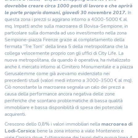
dovrebbe creare circa 1000 posti di lavoro e che aprirà
le porte proprio domani, giovedì 30 novembre 2017.
In
questa zona i prezzi si aggirano intorno a 4000-5000 € al
mq. Impatti anche sulla macroarea di Bovisa-Sempione, in
particolare sulla domanda ad uso investimento nella zona
Sempione-piazza Firenze grazie al completamento della
fermata “Tre Torri” della linea 5 della metropolitana che la
collega velocemente proprio con gli uffici di City Life. La
nuova metropolitana, da quando è operativa, ha rivitalizzato
anche il mercato intorno al Cimitero Monumentale e a piazza
Gerusalemme come già avevamo evidenziato nei
precedenti studi (valori medi intorno a 3000-3500 € al mq).
Ciò nonostante la macroarea segnala un calo dei prezzi a
causa della performance ancora negativa delle zone
periferiche che scontano problematiche di bassa qualità
immobiliare e bassa disponibilità di spesa dei potenziali
acquirenti.
Crescono dello 0,8% i valori immobiliari nella
macroarea di
Lodi-Corsica
: bene la zona intorno a viale Montenero e
viale Corsica dove, l’ultimazione dei lavori della nuova linea 4