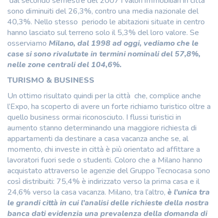
dal secondo semestre del 2007 i valori immobiliari in città
sono diminuiti del 26,3%, contro una media nazionale del
40,3%. Nello stesso periodo le abitazioni situate in centro
hanno lasciato sul terreno solo il 5,3% del loro valore. Se
osserviamo
Milano, dal 1998 ad oggi, vediamo che le
case si sono rivalutate in termini nominali del 57,8%,
nelle zone centrali del 104,6%.
TURISMO & BUSINESS
Un ottimo risultato quindi per la città che, complice anche
l’Expo, ha scoperto di avere un forte richiamo turistico oltre a
quello business ormai riconosciuto. I flussi turistici in
aumento stanno determinando una maggiore richiesta di
appartamenti da destinare a casa vacanza anche se, al
momento, chi investe in città è più orientato ad affittare a
lavoratori fuori sede o studenti. Coloro che a Milano hanno
acquistato attraverso le agenzie del Gruppo Tecnocasa sono
così distribuiti: 75,4% è indirizzato verso la prima casa e il
24,6% verso la casa vacanza. Milano, tra l’altro,
è l’unica tra
le grandi città in cui l’analisi delle richieste della nostra
banca dati evidenzia una prevalenza della domanda di