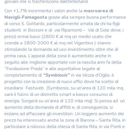
giovani che si trasferiscono dall’hinterland.
Con +1,7% incrementa i valori anche la
macroarea di
Navigli-Famagosta
grazie alla sempre buona performance
di corso S. Gottardo, particolarmente amata da chi ha figli
studenti in Bocconi e di via Ripamonti – Val di Sole dove, i
prezzi ormai bassi (2800 € al mq un medio usato che
scende a 1800-2000 € al mq nel Vigentino ) stanno
stimolando la domanda ad uso investimento oltre che di
prima casa. L’appeal della zona è aumentato anche in
seguito alle migliorie apportate con la nascita anni fa della
“Fondazione Prada” e alle aspettative legate al
completamento di
“Symbiosis”
in via Vezza d’Oglio, il
progetto con la creazione di nuovi uffici dove ha scelto di
insediarsi Fastweb (Symbiosis, su un’area di 120 mila mq,
sarà il fulcro di un distretto smart a basso consumo di
energia. Sorgerà su un’area di 120 mila mq). Si pensa ad un
aumento della domanda di affitti e, di conseguenza, si
iniziano ad affacciare gli investitori. Un leggero aumento dei
prezzi ha interessato anche la zona di Barona – Santa Rita, in
particolare a ridosso della chiesa di Santa Rita, in via Ponti e