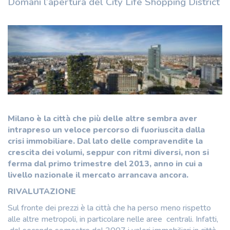
Domani l’apertura del City Life Shopping District
Milano è la città che più delle altre sembra aver
intrapreso un veloce percorso di fuoriuscita dalla
crisi immobiliare. Dal lato delle compravendite la
crescita dei volumi, seppur con ritmi diversi, non si
ferma dal primo trimestre del 2013, anno in cui a
livello nazionale il mercato arrancava ancora.
RIVALUTAZIONE
Sul fronte dei prezzi è la città che ha perso meno rispetto
alle altre metropoli, in particolare nelle aree centrali. Infatti,