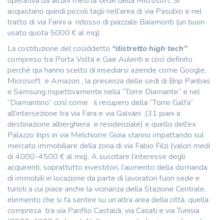
operativa da alcuni mesi la sede della Microsoft. Si
acquistano quindi piccoli tagli nell’area di via Pasubio e nel
tratto di via Farini a ridosso di piazzale Baiamonti (un buon
usato quota 5000 € al mq).
La costituzione del cosiddetto
“distretto high tech”
compreso tra Porta Volta e Gae Aulenti e così definito
perché qui hanno scelto di insediarsi aziende come Google,
Microsoft e Amazon , la presenza delle sedi di Bnp Paribas
e Samsung rispettivamente nella “Torre Diamante” e nel
“Diamantino” così come il recupero della “Torre Galfa”
all’intersezione tra via Fara e via Galvani (31 piani a
destinazione alberghiera e residenziale) e quello dell’ex
Palazzo Inps in via Melchiorre Gioia stanno impattando sul
mercato immobiliare della zona di via Fabio Filzi (valori medi
di 4000-4500 € al mq). A suscitare l’interesse degli
acquirenti, soprattutto investitori, l’aumento della domanda
di immobili in locazione da parte di lavoratori fuori sede e
turisti a cui piace anche la vicinanza della Stazione Centrale,
elemento che si fa sentire su un’altra area della città, quella
compresa tra via Panfilo Castaldi, via Casati e via Tunisia