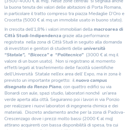
(3500-4000 € al mq). Nelle zone centrali si segnala anche
la buona tenuta dei valori delle abitazioni di Porta Romana,
in particolare il tratto compreso tra piazza Medaglie D’Oro e
Crocetta (5000 € al mq un immobile usato in buono stato).
In crescita dell’1,8% i valori immobiliari della
macroarea di
Città Studi-Indipendenza
grazie alla performance
registrata nella zona di Città Studi in seguito alla domanda
di investitori e genitori di studenti delle
università
“Statale”, “Bicocca” e “Politecnico”
(3000 € al mq il
valore di un buon usato). Non si registrano al momento
effetti legati al trasferimento delle facoltà scientifiche
dell’Università Statale nell’ex area dell’ Expo, ma in zona è
previsto un importante progetto: il
nuovo campus
disegnato da Renzo Piano
, con quattro edifici su via
Bonardi con aule, spazi studio, laboratori nonché un’area
verde aperta alla città. Seguiranno poi i lavori in via Ponzio
per realizzare i nuovi laboratori di ingegneria chimica e dei
materiali. Discreto andamento anche per la zona di Padova-
Crescenzago dove i prezzi molto bassi (2000 € al mq)
attirano acquirenti con bassa disponibilità di spesa, tra cui