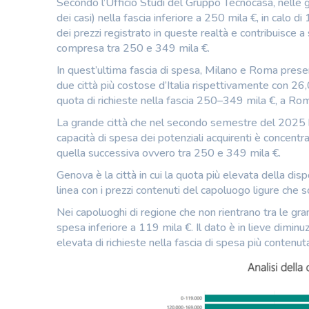
Secondo l’Ufficio Studi del Gruppo Tecnocasa, nelle g
dei casi) nella fascia inferiore a 250 mila €, in calo 
dei prezzi registrato in queste realtà e contribuisce a
compresa tra 250 e 349 mila €.
In quest’ultima fascia di spesa, Milano e Roma present
due città più costose d’Italia rispettivamente con 2
quota di richieste nella fascia 250–349 mila €, a Ro
La grande città che nel secondo semestre del 2025 ha
capacità di spesa dei potenziali acquirenti è concent
quella successiva ovvero tra 250 e 349 mila €.
Genova è la città in cui la quota più elevata della disp
linea con i prezzi contenuti del capoluogo ligure che 
Nei capoluoghi di regione che non rientrano tra le grand
spesa inferiore a 119 mila €. Il dato è in lieve dimin
elevata di richieste nella fascia di spesa più conten