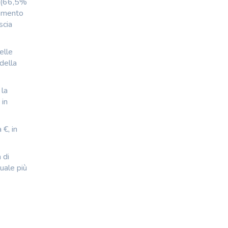
e (66,5%
remento
scia
elle
della
 la
 in
 €, in
 di
uale più