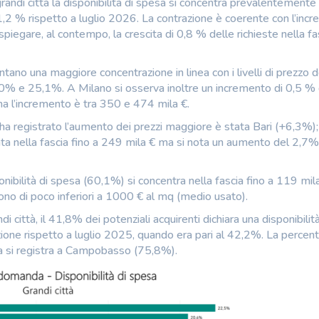
randi città la disponibilità di spesa si concentra prevalentement
di 1,2 % rispetto a luglio 2026. La contrazione è coerente con l’inc
 spiegare, al contempo, la crescita di 0,8 % delle richieste nella fa
ano una maggiore concentrazione in linea con i livelli di prezzo d
6,0% e 25,1%. A Milano si osserva inoltre un incremento di 0,5 % 
ma l’incremento è tra 350 e 474 mila €.
 registrato l’aumento dei prezzi maggiore è stata Bari (+6,3%);
rata nella fascia fino a 249 mila € ma si nota un aumento del 2,7%
onibilità di spesa (60,1%) si concentra nella fascia fino a 119 mila
sono di poco inferiori a 1000 € al mq (medio usato).
i città, il 41,8% dei potenziali acquirenti dichiara una disponibilità
uzione rispetto a luglio 2025, quando era pari al 42,2%. La percent
uta si registra a Campobasso (75,8%).