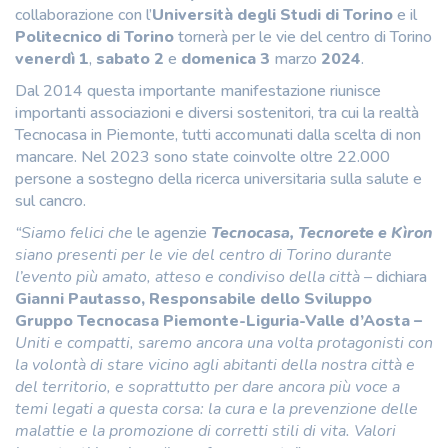
collaborazione con l’
Università degli Studi di Torino
e il
Politecnico di Torino
tornerà per le vie del centro di Torino
venerdì
1
,
sabato 2
e
domenica 3
marzo
2024
.
Dal 2014 questa importante manifestazione riunisce
importanti associazioni e diversi sostenitori, tra cui la realtà
Tecnocasa in Piemonte, tutti accomunati dalla scelta di non
mancare. Nel 2023 sono state coinvolte oltre 22.000
persone a sostegno della ricerca universitaria sulla salute e
sul cancro.
“Siamo felici che
le agenzie
Tecnocasa, Tecnorete e Kìron
siano presenti per le vie del centro di Torino durante
l’evento più amato, atteso e condiviso della città –
dichiara
Gianni Pautasso, Responsabile dello Sviluppo
Gruppo Tecnocasa Piemonte-Liguria-Valle d’Aosta –
Uniti e compatti, saremo ancora una volta protagonisti con
la volontà di stare vicino agli abitanti della nostra città e
del territorio, e soprattutto per dare ancora più voce a
temi legati a questa corsa: la cura e la prevenzione delle
malattie e la promozione di corretti stili di vita. Valori