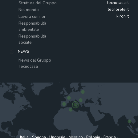
tecnocasa.it
Struttura del Gruppo
tecnorete.it
Nel mondo
kiron.it
Lavora con noi
Responsabilità
ambientale
Responsabilità
sociale
NEWS
News dal Gruppo
Tecnocasa
Italia
-
Spagna
-
Ungheria
-
Messico
-
Polonia
-
Francia
-