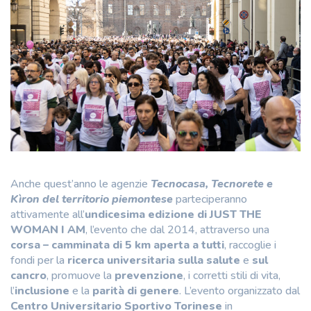
Anche quest’anno le agenzie
Tecnocasa, Tecnorete e
Kìron del territorio piemontese
parteciperanno
attivamente all’
undicesima edizione di JUST THE
WOMAN I AM
, l’evento che dal 2014, attraverso una
corsa – camminata di 5 km aperta a tutti
, raccoglie i
fondi per la
ricerca universitaria sulla salute
e
sul
cancro
, promuove la
prevenzione
, i corretti stili di vita,
l’
inclusione
e la
parità di genere
. L’evento organizzato dal
Centro Universitario Sportivo Torinese
in