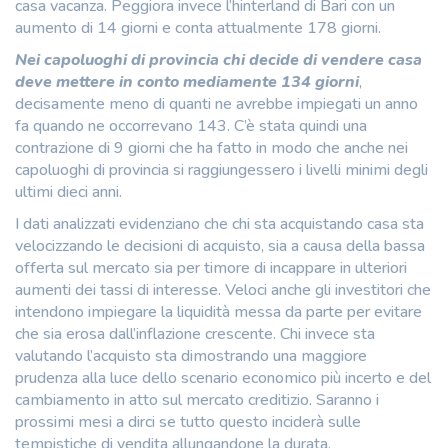
casa vacanza. Peggiora invece l’hinterland di Bari con un
aumento di 14 giorni e conta attualmente 178 giorni.
Nei capoluoghi di provincia chi decide di vendere casa
deve mettere in conto mediamente 134 giorni
,
decisamente meno di quanti ne avrebbe impiegati un anno
fa quando ne occorrevano 143. C’è stata quindi una
contrazione di 9 giorni che ha fatto in modo che anche nei
capoluoghi di provincia si raggiungessero i livelli minimi degli
ultimi dieci anni.
I dati analizzati evidenziano che chi sta acquistando casa sta
velocizzando le decisioni di acquisto, sia a causa della bassa
offerta sul mercato sia per timore di incappare in ulteriori
aumenti dei tassi di interesse. Veloci anche gli investitori che
intendono impiegare la liquidità messa da parte per evitare
che sia erosa dall’inflazione crescente. Chi invece sta
valutando l’acquisto sta dimostrando una maggiore
prudenza alla luce dello scenario economico più incerto e del
cambiamento in atto sul mercato creditizio. Saranno i
prossimi mesi a dirci se tutto questo inciderà sulle
tempistiche di vendita allungandone la durata.