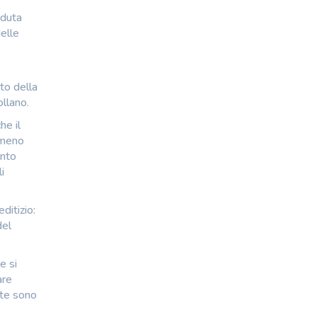
aduta
delle
to della
llano.
he il
 meno
ento
i
ditizio:
del
e si
are
ite sono