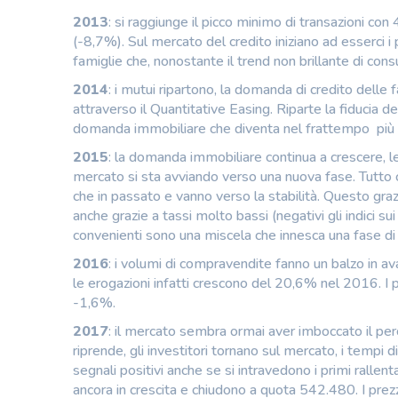
2013
: si raggiunge il picco minimo di transazioni con 4
(-8,7%). Sul mercato del credito iniziano ad esserci i
famiglie che, nonostante il trend non brillante di co
2014
: i mutui ripartono, la domanda di credito delle f
attraverso il Quantitative Easing. Riparte la fiducia
domanda immobiliare che diventa nel frattempo più se
2015
: la domanda immobiliare continua a crescere, le 
mercato si sta avviando verso una nuova fase. Tutto c
che in passato e vanno verso la stabilità. Questo gr
anche grazie a tassi molto bassi (negativi gli indici sui
convenienti sono una miscela che innesca una fase di
2016
: i volumi di compravendite fanno un balzo in av
le erogazioni infatti crescono del 20,6% nel 2016. I p
-1,6%.
2017
: il mercato sembra ormai aver imboccato il perc
riprende, gli investitori tornano sul mercato, i tempi 
segnali positivi anche se si intravedono i primi ralle
ancora in crescita e chiudono a quota 542.480. I prezzi