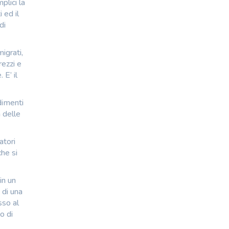
plici la
 ed il
di
igrati,
rezzi e
E’ il
dimenti
 delle
atori
che si
in un
 di una
sso al
o di