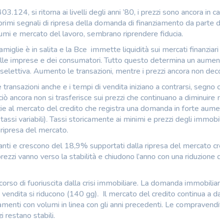
03.124, si ritorna ai livelli degli anni ’80, i prezzi sono ancora in c
 primi segnali di ripresa della domanda di finanziamento da parte 
nsumi e mercato del lavoro, sembrano riprendere fiducia.
amiglie è in salita e la Bce immette liquidità sui mercati finanziari
 delle imprese e dei consumatori. Tutto questo determina un aumen
lettiva. Aumento le transazioni, mentre i prezzi ancora non deco
transazioni anche e i tempi di vendita iniziano a contrarsi, segno c
iò ancora non si trasferisce sui prezzi che continuano a diminuire
azie al mercato del credito che registra una domanda in forte aum
 tassi variabili). Tassi storicamente ai minimi e prezzi degli immobil
 ripresa del mercato.
anti e crescono del 18,9% supportati dalla ripresa del mercato cre
rezzi vanno verso la stabilità e chiudono l’anno con una riduzione 
orso di fuoriuscita dalla crisi immobiliare. La domanda immobiliar
di vendita si riducono (140 gg). Il mercato del credito continua a d
ntamenti con volumi in linea con gli anni precedenti. Le compravend
 restano stabili.