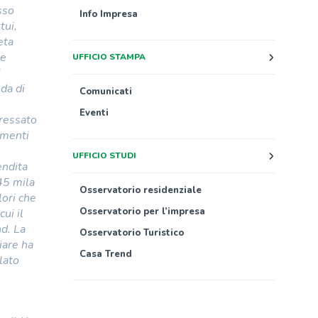
sso
Info Impresa
tui,
eta
re
UFFICIO STAMPA
i
da di
Comunicati
Eventi
eressato
lementi
UFFICIO STUDI
endita
45 mila
Osservatorio residenziale
lori che
Osservatorio per l’impresa
cui il
nd. La
Osservatorio Turistico
iare ha
Casa Trend
lato