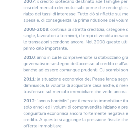
2007
: il credito ipotecario destinato alle famiglie per
crisi del mercato dei mutui sub-prime che rende gli ist
rialzo dei tassi di interesse. Tutto ciò si riflette sul
spesa e, di conseguenza, la prima riduzione dei volum
2008-2009
: continua la stretta creditizia, categorie
single, lavoratori a termine), i tempi di vendita inizia
le transazioni scendono ancora. Nel 2008 queste ultim
primo calo importante.
2010
: anno in cui le compravendite si stabilizzano g
governativi in sostegno dell’accesso al credito e all
banche ad essere comunque prudenti. Gli scambi s
2011
: la situazione economica del Paese lancia segna
diminuisce, la volontà di acquistare casa anche, il m
trasferisce sul mercato immobiliare che vede ancora p
2012
: “annus horribilis” per il mercato immobiliare it
solo anno) ed i volumi di compravendita iniziano a pre
congiuntura economica ancora fortemente negativa e u
credito. A questo si aggiunge la pressione fiscale c
offerta immobiliare.