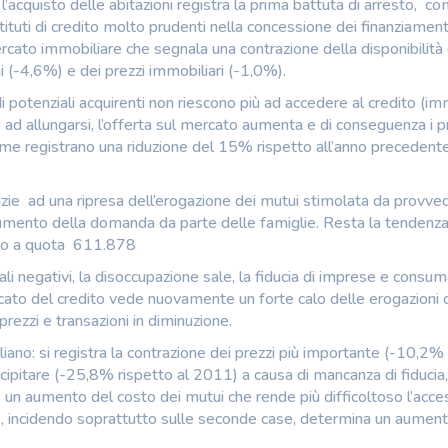
 l’acquisto delle abitazioni registra la prima battuta di arresto, com
ituti di credito molto prudenti nella concessione dei finanziamenti
 mercato immobiliare che segnala una contrazione della disponibilità 
i (-4,6%) e dei prezzi immobiliari (-1,0%).
 di potenziali acquirenti non riescono più ad accedere al credito (imm
no ad allungarsi, l’offerta sul mercato aumenta e di conseguenza i p
e registrano una riduzione del 15% rispetto all’anno precedente. 
razie ad una ripresa dell’erogazione dei mutui stimolata da provve
’aumento della domanda da parte delle famiglie. Resta la tendenza
ono a quota 611.878
li negativi, la disoccupazione sale, la fiducia di imprese e consum
ercato del credito vede nuovamente un forte calo delle erogazioni 
rezzi e transazioni in diminuzione.
aliano: si registra la contrazione dei prezzi più importante (-10,2% 
cipitare (-25,8% rispetto al 2011) a causa di mancanza di fiducia,
n aumento del costo dei mutui che rende più difficoltoso l’acce
he, incidendo soprattutto sulle seconde case, determina un aument