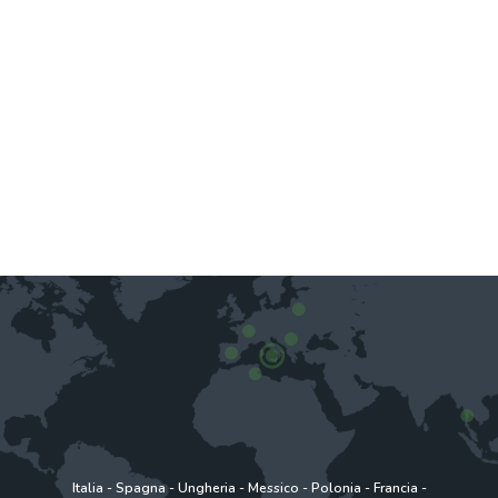
Italia
-
Spagna
-
Ungheria
-
Messico
-
Polonia
-
Francia
-