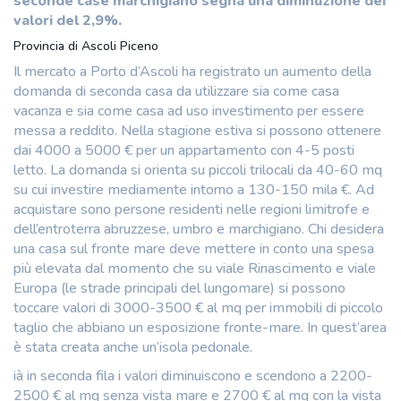
seconde case marchigiano segna una diminuzione dei
valori del 2,9%.
Provincia di Ascoli Piceno
Il mercato a Porto d’Ascoli ha registrato un aumento della
domanda di seconda casa da utilizzare sia come casa
vacanza e sia come casa ad uso investimento per essere
messa a reddito. Nella stagione estiva si possono ottenere
dai 4000 a 5000 € per un appartamento con 4-5 posti
letto. La domanda si orienta su piccoli trilocali da 40-60 mq
su cui investire mediamente intorno a 130-150 mila €. Ad
acquistare sono persone residenti nelle regioni limitrofe e
dell’entroterra abruzzese, umbro e marchigiano. Chi desidera
una casa sul fronte mare deve mettere in conto una spesa
più elevata dal momento che su viale Rinascimento e viale
Europa (le strade principali del lungomare) si possono
toccare valori di 3000-3500 € al mq per immobili di piccolo
taglio che abbiano un esposizione fronte-mare. In quest’area
è stata creata anche un’isola pedonale.
ià in seconda fila i valori diminuiscono e scendono a 2200-
2500 € al mq senza vista mare e 2700 € al mq con la vista