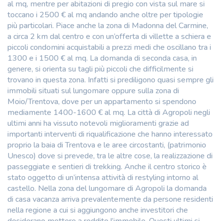
al mq, mentre per abitazioni di pregio con vista sul mare si
toccano i 2500 € al mq andando anche oltre per tipologie
più particolari. Piace anche la zona di Madonna del Carmine,
a circa 2 km dal centro e con un’offerta di villette a schiera e
piccoli condomini acquistabili a prezzi medi che oscillano tra i
1300 e i 1500 € al mq. La domanda di seconda casa, in
genere, si orienta su tagli più piccoli che difficilmente si
trovano in questa zona. Infatti si prediligono quasi sempre gli
immobili situati sul lungomare oppure sulla zona di
Moio/Trentova, dove per un appartamento si spendono
mediamente 1400-1600 € al mq. La città di Agropoli negli
ultimi anni ha vissuto notevoli miglioramenti grazie ad
importanti interventi di riqualificazione che hanno interessato
proprio la baia di Trentova e le aree circostanti, (patrimonio
Unesco) dove si prevede, tra le altre cose, la realizzazione di
passeggiate e sentieri di trekking. Anche il centro storico è
stato oggetto di un’intensa attività di restyling intorno al
castello. Nella zona del lungomare di Agropoli la domanda
di casa vacanza arriva prevalentemente da persone residenti
nella regione a cui si aggiungono anche investitori che
desiderano mettere a reddito l’immobile. Questi ultimi si