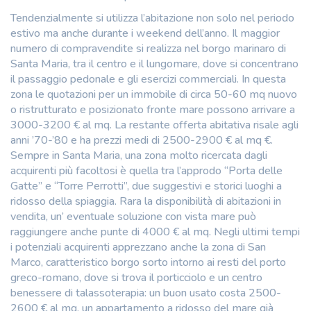
Tendenzialmente si utilizza l’abitazione non solo nel periodo
estivo ma anche durante i weekend dell’anno. Il maggior
numero di compravendite si realizza nel borgo marinaro di
Santa Maria, tra il centro e il lungomare, dove si concentrano
il passaggio pedonale e gli esercizi commerciali. In questa
zona le quotazioni per un immobile di circa 50-60 mq nuovo
o ristrutturato e posizionato fronte mare possono arrivare a
3000-3200 € al mq. La restante offerta abitativa risale agli
anni ’70-’80 e ha prezzi medi di 2500-2900 € al mq €.
Sempre in Santa Maria, una zona molto ricercata dagli
acquirenti più facoltosi è quella tra l’approdo “Porta delle
Gatte” e “Torre Perrotti”, due suggestivi e storici luoghi a
ridosso della spiaggia. Rara la disponibilità di abitazioni in
vendita, un’ eventuale soluzione con vista mare può
raggiungere anche punte di 4000 € al mq. Negli ultimi tempi
i potenziali acquirenti apprezzano anche la zona di San
Marco, caratteristico borgo sorto intorno ai resti del porto
greco-romano, dove si trova il porticciolo e un centro
benessere di talassoterapia: un buon usato costa 2500-
2600 € al mq, un appartamento a ridosso del mare già