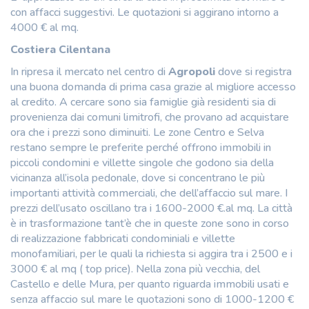
con affacci suggestivi. Le quotazioni si aggirano intorno a
4000 € al mq.
Costiera Cilentana
In ripresa il mercato nel centro di
Agropoli
dove si registra
una buona domanda di prima casa grazie al migliore accesso
al credito. A cercare sono sia famiglie già residenti sia di
provenienza dai comuni limitrofi, che provano ad acquistare
ora che i prezzi sono diminuiti. Le zone Centro e Selva
restano sempre le preferite perché offrono immobili in
piccoli condomini e villette singole che godono sia della
vicinanza all’isola pedonale, dove si concentrano le più
importanti attività commerciali, che dell’affaccio sul mare. I
prezzi dell’usato oscillano tra i 1600-2000 €.al mq. La città
è in trasformazione tant’è che in queste zone sono in corso
di realizzazione fabbricati condominiali e villette
monofamiliari, per le quali la richiesta si aggira tra i 2500 e i
3000 € al mq ( top price). Nella zona più vecchia, del
Castello e delle Mura, per quanto riguarda immobili usati e
senza affaccio sul mare le quotazioni sono di 1000-1200 €