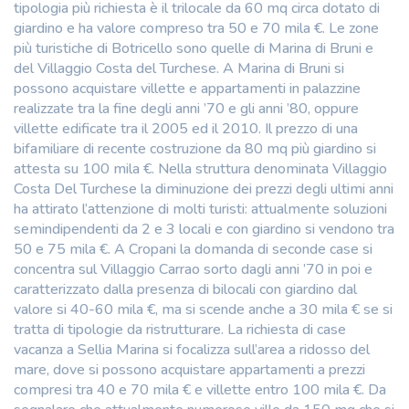
tipologia più richiesta è il trilocale da 60 mq circa dotato di
giardino e ha valore compreso tra 50 e 70 mila €. Le zone
più turistiche di Botricello sono quelle di Marina di Bruni e
del Villaggio Costa del Turchese. A Marina di Bruni si
possono acquistare villette e appartamenti in palazzine
realizzate tra la fine degli anni ’70 e gli anni ’80, oppure
villette edificate tra il 2005 ed il 2010. Il prezzo di una
bifamiliare di recente costruzione da 80 mq più giardino si
attesta su 100 mila €. Nella struttura denominata Villaggio
Costa Del Turchese la diminuzione dei prezzi degli ultimi anni
ha attirato l’attenzione di molti turisti: attualmente soluzioni
semindipendenti da 2 e 3 locali e con giardino si vendono tra
50 e 75 mila €. A Cropani la domanda di seconde case si
concentra sul Villaggio Carrao sorto dagli anni ’70 in poi e
caratterizzato dalla presenza di bilocali con giardino dal
valore si 40-60 mila €, ma si scende anche a 30 mila € se si
tratta di tipologie da ristrutturare. La richiesta di case
vacanza a Sellia Marina si focalizza sull’area a ridosso del
mare, dove si possono acquistare appartamenti a prezzi
compresi tra 40 e 70 mila € e villette entro 100 mila €. Da