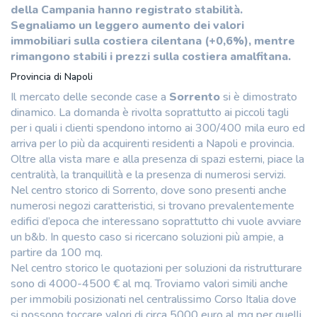
della Campania hanno registrato stabilità.
Segnaliamo un leggero aumento dei valori
immobiliari sulla costiera cilentana (+0,6%), mentre
rimangono stabili i prezzi sulla costiera amalfitana.
Provincia di Napoli
Il mercato delle seconde case a
Sorrento
si è dimostrato
dinamico. La domanda è rivolta soprattutto ai piccoli tagli
per i quali i clienti spendono intorno ai 300/400 mila euro ed
arriva per lo più da acquirenti residenti a Napoli e provincia.
Oltre alla vista mare e alla presenza di spazi esterni, piace la
centralità, la tranquillità e la presenza di numerosi servizi.
Nel centro storico di Sorrento, dove sono presenti anche
numerosi negozi caratteristici, si trovano prevalentemente
edifici d’epoca che interessano soprattutto chi vuole avviare
un b&b. In questo caso si ricercano soluzioni più ampie, a
partire da 100 mq.
Nel centro storico le quotazioni per soluzioni da ristrutturare
sono di 4000-4500 € al mq. Troviamo valori simili anche
per immobili posizionati nel centralissimo Corso Italia dove
si possono toccare valori di circa 5000 euro al mq per quelli