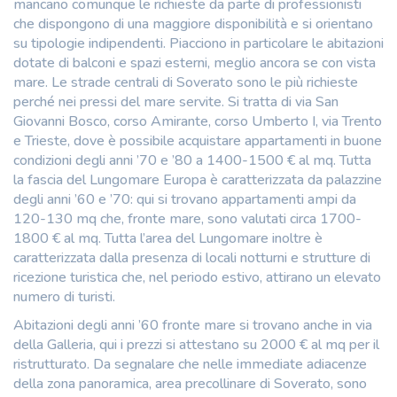
mancano comunque le richieste da parte di professionisti
che dispongono di una maggiore disponibilità e si orientano
su tipologie indipendenti. Piacciono in particolare le abitazioni
dotate di balconi e spazi esterni, meglio ancora se con vista
mare. Le strade centrali di Soverato sono le più richieste
perché nei pressi del mare servite. Si tratta di via San
Giovanni Bosco, corso Amirante, corso Umberto I, via Trento
e Trieste, dove è possibile acquistare appartamenti in buone
condizioni degli anni ’70 e ’80 a 1400-1500 € al mq. Tutta
la fascia del Lungomare Europa è caratterizzata da palazzine
degli anni ’60 e ’70: qui si trovano appartamenti ampi da
120-130 mq che, fronte mare, sono valutati circa 1700-
1800 € al mq. Tutta l’area del Lungomare inoltre è
caratterizzata dalla presenza di locali notturni e strutture di
ricezione turistica che, nel periodo estivo, attirano un elevato
numero di turisti.
Abitazioni degli anni ’60 fronte mare si trovano anche in via
della Galleria, qui i prezzi si attestano su 2000 € al mq per il
ristrutturato. Da segnalare che nelle immediate adiacenze
della zona panoramica, area precollinare di Soverato, sono