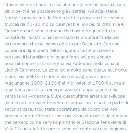
stanno dismettendo la casa al mare (o perché non la usano
più o perché ne possiedono già un’altra). Ad acquistarle
famiglie provenienti da Roma città e provincia che cercano
trilocali da 70-80 mq su cui investire non più di 200 mila €.
Quasi sempre sono persone che hanno frequentato la
località da “turisti” o hanno vissuto la propria infanzia per
alcuni anni e che poi hanno optato per l’acquisto. Cercano
soluzioni indipendenti (ville singole, villette a schiera o
porzioni di bifamiliari o di quadri familiari) posizionate
possibilmente tra il mare e la via Ardeatina nella zona di
Lido di Cincinnato. Le zone più ambite sono quelle sul fronte
mare, (via delle Orchidee e via Genova) dove i prezzi
raggiungono 2000-2100 € al mq, valori di 1700 € al mq si
registrano per le soluzioni posizionate dopo la prima fila
verso la via Ardeatina. Oltre quest’ultima arteria si sviluppa
un mercato prevalentemente di prima casa e solo in parte di
seconda casa, acquistata soprattutto da coloro che non
possono permettersi le zone più vicine al mare e da persone
che cercano come servizio primario la Stazione ferroviaria di
Villa CLaudia. Infatti i prezzi sono più contenuti e si aggirano