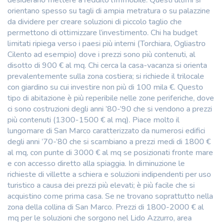
orientano spesso su tagli di ampia metratura o su palazzine
da dividere per creare soluzioni di piccolo taglio che
permettono di ottimizzare l’investimento. Chi ha budget
limitati ripiega verso i paesi più interni (Torchiara, Ogliastro
Cilento ad esempio) dove i prezzi sono più contenuti, al
disotto di 900 € al mq. Chi cerca la casa-vacanza si orienta
prevalentemente sulla zona costiera; si richiede il trilocale
con giardino su cui investire non più di 100 mila €. Questo
tipo di abitazione è più reperibile nelle zone periferiche, dove
ci sono costruzioni degli anni ’80-’90 che si vendono a prezzi
più contenuti (1300-1500 € al mq). Piace molto il
lungomare di San Marco caratterizzato da numerosi edifici
degli anni ’70-’80 che si scambiano a prezzi medi di 1800 €
al mq, con punte di 3000 € al mq se posizionati fronte mare
e con accesso diretto alla spiaggia. In diminuzione le
richieste di villette a schiera e soluzioni indipendenti per uso
turistico a causa dei prezzi più elevati; è più facile che si
acquistino come prima casa. Se ne trovano soprattutto nella
zona della collina di San Marco. Prezzi di 1800-2000 € al
mq per le soluzioni che sorgono nel Lido Azzurro, area