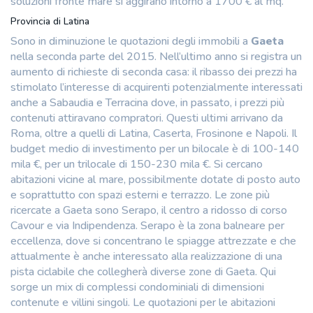
soluzioni fronte mare si aggirano intorno a 1700 € al mq.
Provincia di Latina
Sono in diminuzione le quotazioni degli immobili a
Gaeta
nella seconda parte del 2015. Nell’ultimo anno si registra un
aumento di richieste di seconda casa: il ribasso dei prezzi ha
stimolato l’interesse di acquirenti potenzialmente interessati
anche a Sabaudia e Terracina dove, in passato, i prezzi più
contenuti attiravano compratori. Questi ultimi arrivano da
Roma, oltre a quelli di Latina, Caserta, Frosinone e Napoli. Il
budget medio di investimento per un bilocale è di 100-140
mila €, per un trilocale di 150-230 mila €. Si cercano
abitazioni vicine al mare, possibilmente dotate di posto auto
e soprattutto con spazi esterni e terrazzo. Le zone più
ricercate a Gaeta sono Serapo, il centro a ridosso di corso
Cavour e via Indipendenza. Serapo è la zona balneare per
eccellenza, dove si concentrano le spiagge attrezzate e che
attualmente è anche interessato alla realizzazione di una
pista ciclabile che collegherà diverse zone di Gaeta. Qui
sorge un mix di complessi condominiali di dimensioni
contenute e villini singoli. Le quotazioni per le abitazioni