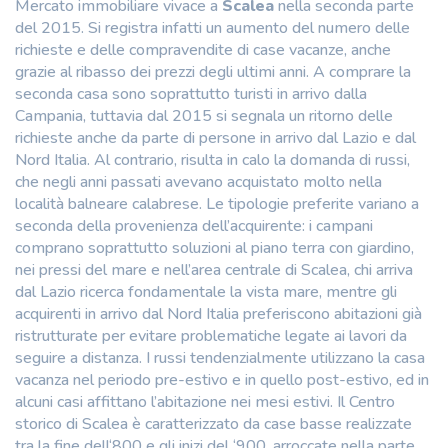
Mercato immobiliare vivace a
Scalea
nella seconda parte
del 2015. Si registra infatti un aumento del numero delle
richieste e delle compravendite di case vacanze, anche
grazie al ribasso dei prezzi degli ultimi anni. A comprare la
seconda casa sono soprattutto turisti in arrivo dalla
Campania, tuttavia dal 2015 si segnala un ritorno delle
richieste anche da parte di persone in arrivo dal Lazio e dal
Nord Italia. Al contrario, risulta in calo la domanda di russi,
che negli anni passati avevano acquistato molto nella
località balneare calabrese. Le tipologie preferite variano a
seconda della provenienza dell’acquirente: i campani
comprano soprattutto soluzioni al piano terra con giardino,
nei pressi del mare e nell’area centrale di Scalea, chi arriva
dal Lazio ricerca fondamentale la vista mare, mentre gli
acquirenti in arrivo dal Nord Italia preferiscono abitazioni già
ristrutturate per evitare problematiche legate ai lavori da
seguire a distanza. I russi tendenzialmente utilizzano la casa
vacanza nel periodo pre-estivo e in quello post-estivo, ed in
alcuni casi affittano l’abitazione nei mesi estivi. Il Centro
storico di Scalea è caratterizzato da case basse realizzate
tra la fine dell‘800 e gli inizi del ‘900, arroccate nella parte