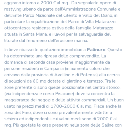
aggirano intorno a 2000 € al mq . Da segnalarle opere di
restyling urbano da parte dell’Amministrazione Comunale e
dell’Ente Parco Nazionale del Cilento e Vallo del Diano, in
particolare la riqualificazione del Parco di Villa Matarazzo,
ottocentesca residenza estiva della famiglia Matarazzo
situata in Santa Maria, e i lavori per la salvaguardia del
litorale dal fenomeno dell’erosione marina.
In lieve ribasso le quotazioni immobiliari a
Palinuro
. Questo
ha determinato una ripresa delle compravendite. La
domanda di seconda casa proviene maggiormente da
persone residenti in Campania (in aumento coloro che
arrivano dalla provincia di Avellino e di Potenza) alla ricerca
di soluzioni da 60 mq dotate di giardino e terrazzo. Tra le
zone preferite ci sono quelle posizionate nel centro storico,
(via Indipendenza e corso Pisacane) dove si concentra la
maggioranza dei negozi e delle attività commerciali. Un buon
usato ha prezzi medi di 1700-2000 € al mq. Piace anche la
zona del Faro, dove ci sono prevalentemente villette a
schiera ed indipendenti i cui valori medi sono di 2000 € al
mq. Più quotate le case presenti nella zona delle Saline con