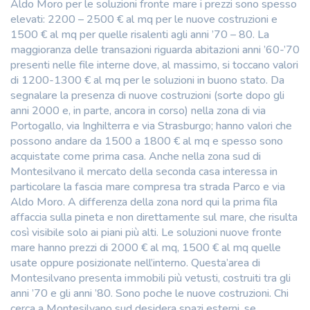
Aldo Moro per le soluzioni fronte mare i prezzi sono spesso
elevati: 2200 – 2500 € al mq per le nuove costruzioni e
1500 € al mq per quelle risalenti agli anni ’70 – 80. La
maggioranza delle transazioni riguarda abitazioni anni ’60-’70
presenti nelle file interne dove, al massimo, si toccano valori
di 1200-1300 € al mq per le soluzioni in buono stato. Da
segnalare la presenza di nuove costruzioni (sorte dopo gli
anni 2000 e, in parte, ancora in corso) nella zona di via
Portogallo, via Inghilterra e via Strasburgo; hanno valori che
possono andare da 1500 a 1800 € al mq e spesso sono
acquistate come prima casa. Anche nella zona sud di
Montesilvano il mercato della seconda casa interessa in
particolare la fascia mare compresa tra strada Parco e via
Aldo Moro. A differenza della zona nord qui la prima fila
affaccia sulla pineta e non direttamente sul mare, che risulta
così visibile solo ai piani più alti. Le soluzioni nuove fronte
mare hanno prezzi di 2000 € al mq, 1500 € al mq quelle
usate oppure posizionate nell’interno. Questa’area di
Montesilvano presenta immobili più vetusti, costruiti tra gli
anni ’70 e gli anni ’80. Sono poche le nuove costruzioni. Chi
cerca a Montesilvano sud desidera spazi esterni, se