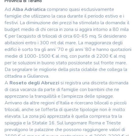
Provincia di Teramo
Ad
Alba Adriatica
comprano quasi esclusivamente
famiglie che utilizzano la casa durante il periodo estivo e i
festivi. La diminuzione dei prezzi ha stimolato la domanda: il
budget medio di chi cerca in zona si aggira intorno a 80 mila
€ per l’acquisto di trilocali di circa 60-65 mq. Si desiderano
abitazioni entro i 300 mt dal mare. La maggioranza degli
edifici è sorto tra gli anni ’70 e gli anni ’80 e hanno quotazioni
medie di 1000-1500 € al mq, con punte di 2200 € al mq
per le soluzioni in buono stato posizionate sul fronte mare.
Da segnalare le migliorie della pista ciclabile che collega la
cittadina a Giulianova.
A
Roseto degli Abruzzi
si registra una discreta domanda
di casa vacanza da parte di famiglie con bambini che ne
apprezzano la tranquillità e l’ampiezza delle spiagge.
Arrivano da altre regioni d’Italia e ricercano bilocali o piccoli
trilocali, anche se l’offerta di queste tipologie non è molto
elevata. La zona più apprezzata è quella compresa tra la
spiaggia e la Statale 16. Sul lungomare Roma e Trieste
prevalgono le palazzine che possono raggiungere valori di