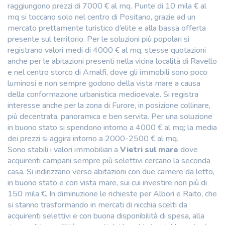
raggiungono prezzi di 7000 € al mq. Punte di 10 mila € al
mq si toccano solo nel centro di Positano, grazie ad un
mercato prettamente turistico d’elite e alla bassa offerta
presente sul territorio. Per le soluzioni più popolari si
registrano valori medi di 4000 € al mq, stesse quotazioni
anche per le abitazioni presenti nella vicina località di Ravello
e nel centro storco di Amalfi, dove gli immobili sono poco
luminosi e non sempre godono della vista mare a causa
della conformazione urbanistica medioevale. Si registra
interesse anche per la zona di Furore, in posizione collinare,
più decentrata, panoramica e ben servita. Per una soluzione
in buono stato si spendono intorno a 4000 € al mq; la media
dei prezzi si aggira intorno a 2000-2500 € al mq.
Sono stabili i valori immobiliari a
Vietri sul mare
dove
acquirenti campani sempre più selettivi cercano la seconda
casa. Si indirizzano verso abitazioni con due camere da letto,
in buono stato e con vista mare, sui cui investire non più di
150 mila €. In diminuzione le richieste per Albori e Raito, che
si stanno trasformando in mercati di nicchia scelti da
acquirenti selettivi e con buona disponibilità di spesa, alla