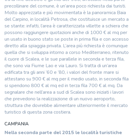
precollinare del comune, è un’area poco richiesta dai turisti.
Molto apprezzata e più movimentata è la panoramica Baia
del Carpino, in località Petrosa, che costituisce un mercato a
se stante: infatti, l’area è caratterizzata villette a schiera che
possono raggiungere quotazioni anche di 1000 € al mq per
un usato in buono stato se poste in prima fila e con accesso
diretto alla spiaggia privata. L’area più richiesta è comunque
quella che si sviluppa intorno a corso Mediterraneo, ritenuto
il cuore di Scalea, e le sue parallele in seconda e terza fila,
che sono via Fiume Lao e via Lauro. Si tratta di un’area
edificata tra gli anni ’60 e ’80, i valori del fronte mare si
attestano su 900 € al mq per il medio usato, in seconda fila
si spendono 800 € al mq ed in terza fila 700 € al mq. Da
segnalare che nell’area a sud di Scalea sono iniziati i lavori
che prevedono la realizzazione di un nuovo aeroporto,
struttura che dovrebbe alimentare ulteriormente il mercato
turistico di questa zona costiera.
CAMPANIA
Nella seconda parte del 2015 le località turistiche