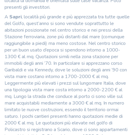
località la domanda è orientata sulle case vacanza. Poco
presenti gli investitori.
A
Sapri
, località più grande e più apprezzata tra tutte quelle
del Golfo, quest’anno si sono vendute soprattutto le
abitazioni posizionate nel centro storico e nei pressi della
Stazione ferroviaria, zone più distanti dal mare (comunque
raggiungibile a piedi) ma meno costose. Nel centro storico
per un buon usato d’epoca si spendono intorno a 1000-
1300 € al mq. Quotazioni simili nella zona stazione per
immobili degli anni ’70. In particolare si apprezzano corso
Garibaldi e via Kennedy, dove le soluzioni degli anni ’90 con
vista mare costano intorno a 1700-2000 € al mq.
Leggermente più elevati i prezzi sul lungomare Italia, dove
una tipologia vista mare costa intorno a 2000-2200 € al
mq. Lungo la strada che conduce al porto ci sono ville sul
mare acquistabili mediamente a 3000 € al mq. In numero
limitato le nuove costruzioni, essendo il territorio ormai
saturo. I pochi cantieri presenti hanno quotazioni medie di
2000 € al mq. Le quotazioni più elevate nel golfo di
Policastro si registrano a Scario, dove ci sono appartamenti