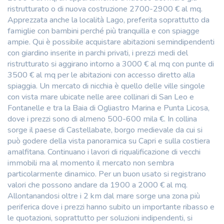
ristrutturato o di nuova costruzione 2700-2900 € al mq.
Apprezzata anche la località Lago, preferita soprattutto da
famiglie con bambini perché più tranquilla e con spiagge
ampie. Qui è possibile acquistare abitazioni semindipendenti
con giardino inserite in parchi privati, i prezzi medi del
ristrutturato si aggirano intorno a 3000 € al mq con punte di
3500 € al mq per le abitazioni con accesso diretto alla
spiaggia. Un mercato di nicchia è quello delle ville singole
con vista mare ubicate nelle aree collinari di San Leo e
Fontanelle e tra la Baia di Ogliastro Marina e Punta Licosa,
dove i prezzi sono di almeno 500-600 mila €. In collina
sorge il paese di Castellabate, borgo medievale da cui si
può godere della vista panoramica su Capri e sulla costiera
amalfitana. Continuano i lavori di riqualificazione di vecchi
immobili ma al momento il mercato non sembra
particolarmente dinamico. Per un buon usato si registrano
valori che possono andare da 1900 a 2000 € al mq.
Allontanandosi oltre i 2 km dal mare sorge una zona più
periferica dove i prezzi hanno subito un importante ribasso e
le quotazioni, soprattutto per soluzioni indipendenti, si