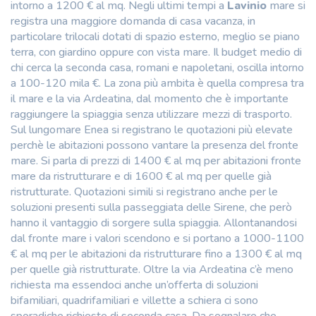
intorno a 1200 € al mq. Negli ultimi tempi a
Lavinio
mare si
registra una maggiore domanda di casa vacanza, in
particolare trilocali dotati di spazio esterno, meglio se piano
terra, con giardino oppure con vista mare. Il budget medio di
chi cerca la seconda casa, romani e napoletani, oscilla intorno
a 100-120 mila €. La zona più ambita è quella compresa tra
il mare e la via Ardeatina, dal momento che è importante
raggiungere la spiaggia senza utilizzare mezzi di trasporto.
Sul lungomare Enea si registrano le quotazioni più elevate
perchè le abitazioni possono vantare la presenza del fronte
mare. Si parla di prezzi di 1400 € al mq per abitazioni fronte
mare da ristrutturare e di 1600 € al mq per quelle già
ristrutturate. Quotazioni simili si registrano anche per le
soluzioni presenti sulla passeggiata delle Sirene, che però
hanno il vantaggio di sorgere sulla spiaggia. Allontanandosi
dal fronte mare i valori scendono e si portano a 1000-1100
€ al mq per le abitazioni da ristrutturare fino a 1300 € al mq
per quelle già ristrutturate. Oltre la via Ardeatina c’è meno
richiesta ma essendoci anche un’offerta di soluzioni
bifamiliari, quadrifamiliari e villette a schiera ci sono
sporadiche richieste di seconda casa. Da segnalare che,