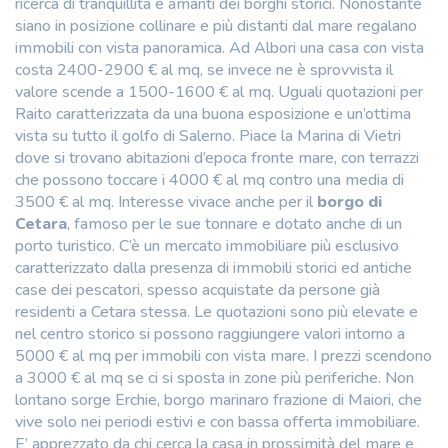
ricerca di tranquillità e amanti dei borghi storici. Nonostante
siano in posizione collinare e più distanti dal mare regalano
immobili con vista panoramica. Ad Albori una casa con vista
costa 2400-2900 € al mq, se invece ne è sprovvista il
valore scende a 1500-1600 € al mq. Uguali quotazioni per
Raito caratterizzata da una buona esposizione e un’ottima
vista su tutto il golfo di Salerno. Piace la Marina di Vietri
dove si trovano abitazioni d’epoca fronte mare, con terrazzi
che possono toccare i 4000 € al mq contro una media di
3500 € al mq. Interesse vivace anche per il
borgo di
Cetara
, famoso per le sue tonnare e dotato anche di un
porto turistico. C’è un mercato immobiliare più esclusivo
caratterizzato dalla presenza di immobili storici ed antiche
case dei pescatori, spesso acquistate da persone già
residenti a Cetara stessa. Le quotazioni sono più elevate e
nel centro storico si possono raggiungere valori intorno a
5000 € al mq per immobili con vista mare. I prezzi scendono
a 3000 € al mq se ci si sposta in zone più periferiche. Non
lontano sorge Erchie, borgo marinaro frazione di Maiori, che
vive solo nei periodi estivi e con bassa offerta immobiliare.
E’ apprezzato da chi cerca la casa in prossimità del mare e