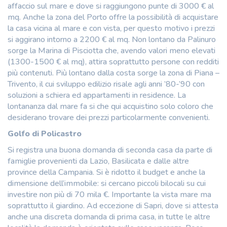
affaccio sul mare e dove si raggiungono punte di 3000 € al
mq. Anche la zona del Porto offre la possibilità di acquistare
la casa vicina al mare e con vista, per questo motivo i prezzi
si aggirano intorno a 2200 € al mq. Non lontano da Palinuro
sorge la Marina di Pisciotta che, avendo valori meno elevati
(1300-1500 € al mq), attira soprattutto persone con redditi
più contenuti. Più lontano dalla costa sorge la zona di Piana –
Trivento, il cui sviluppo edilizio risale agli anni ’80-’90 con
soluzioni a schiera ed appartamenti in residence. La
lontananza dal mare fa si che qui acquistino solo coloro che
desiderano trovare dei prezzi particolarmente convenienti.
Golfo di Policastro
Si registra una buona domanda di seconda casa da parte di
famiglie provenienti da Lazio, Basilicata e dalle altre
province della Campania. Si è ridotto il budget e anche la
dimensione dell’immobile: si cercano piccoli bilocali su cui
investire non più di 70 mila €. Importante la vista mare ma
soprattutto il giardino. Ad eccezione di Sapri, dove si attesta
anche una discreta domanda di prima casa, in tutte le altre