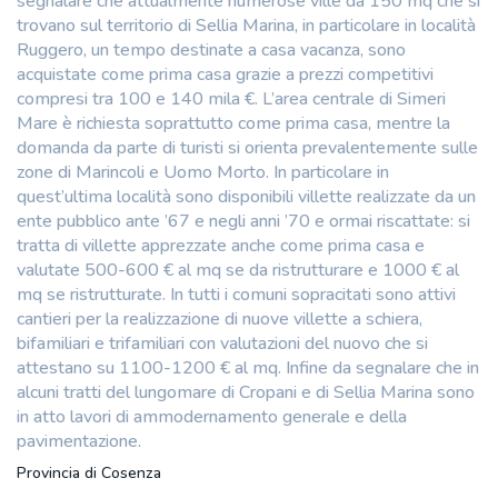
segnalare che attualmente numerose ville da 150 mq che si
trovano sul territorio di Sellia Marina, in particolare in località
Ruggero, un tempo destinate a casa vacanza, sono
acquistate come prima casa grazie a prezzi competitivi
compresi tra 100 e 140 mila €. L’area centrale di Simeri
Mare è richiesta soprattutto come prima casa, mentre la
domanda da parte di turisti si orienta prevalentemente sulle
zone di Marincoli e Uomo Morto. In particolare in
quest’ultima località sono disponibili villette realizzate da un
ente pubblico ante ’67 e negli anni ’70 e ormai riscattate: si
tratta di villette apprezzate anche come prima casa e
valutate 500-600 € al mq se da ristrutturare e 1000 € al
mq se ristrutturate. In tutti i comuni sopracitati sono attivi
cantieri per la realizzazione di nuove villette a schiera,
bifamiliari e trifamiliari con valutazioni del nuovo che si
attestano su 1100-1200 € al mq. Infine da segnalare che in
alcuni tratti del lungomare di Cropani e di Sellia Marina sono
in atto lavori di ammodernamento generale e della
pavimentazione.
Provincia di Cosenza