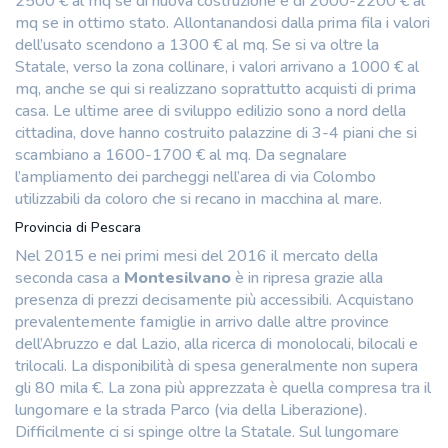
2500 € al mq se di nuova costruzione e di 2000-2200 € al
mq se in ottimo stato. Allontanandosi dalla prima fila i valori
dell’usato scendono a 1300 € al mq. Se si va oltre la
Statale, verso la zona collinare, i valori arrivano a 1000 € al
mq, anche se qui si realizzano soprattutto acquisti di prima
casa. Le ultime aree di sviluppo edilizio sono a nord della
cittadina, dove hanno costruito palazzine di 3-4 piani che si
scambiano a 1600-1700 € al mq. Da segnalare
l’ampliamento dei parcheggi nell’area di via Colombo
utilizzabili da coloro che si recano in macchina al mare.
Provincia di Pescara
Nel 2015 e nei primi mesi del 2016 il mercato della
seconda casa a
Montesilvano
è in ripresa grazie alla
presenza di prezzi decisamente più accessibili. Acquistano
prevalentemente famiglie in arrivo dalle altre province
dell’Abruzzo e dal Lazio, alla ricerca di monolocali, bilocali e
trilocali. La disponibilità di spesa generalmente non supera
gli 80 mila €. La zona più apprezzata è quella compresa tra il
lungomare e la strada Parco (via della Liberazione).
Difficilmente ci si spinge oltre la Statale. Sul lungomare