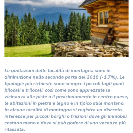
Le quotazioni delle località di montagna sono in
diminuzione nella seconda parte del 2018 (-1,7%). Le
tipologie più richieste sono sempre i piccoli tagli quali
bilocali e trilocali, così come sono apprezzate la
vicinanza alle piste o il posizionamento in centro paese,
le abitazioni in pietra e legno e in tipico stile montano.
In alcune località di montagna si registra un discreto
interesse per piccoli borghi o frazioni dove gli immobili
costano meno e dove si può godere di una vacanza più
rilassata.