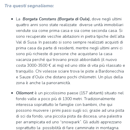
Tra questi segnaliamo:
La
Borgata Constans (Borgata di Oulx),
dove negli ultimi
quattro anni sono state realizzate diverse unità immobiliari
vendute sia come prima casa e sia come seconda casa. Si
sono recuperate vecchie abitazioni in pietra tipiche dell’alta
Val di Susa. In passato si sono sempre realizzati acquisti di
prima casa da parte di residenti, mentre negli ultimi anni ci
sono più richieste di persone che acquistano la casa
vacanza perché qui trovano prezzi abbordabili (il nuovo
costa 3000-3500 € al mq) ed uno stile di vita più rilassato e
tranquillo. Chi volesse sciare trova le piste a Bardonecchia
e Sauze d’Oulx che distano pochi chilometri. Un plus della
zona è anche la panoramicità.
Ollomont
è un piccolissimo paese (157 abitanti) situato nel
fondo valle a poco più di 1300 metri. Tradizionalmente
interessa soprattutto le famiglie con bambini, che qui
possono muovere i primi passi sugli sci, grazie ad una pista
di sci da fondo, una piccola pista da discesa, una palestra
per arrampicata ed uno “snowpark”. Gli adulti apprezzano
soprattutto la possibilità di fare camminate in montagna.