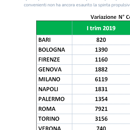
convenienti non ha ancora esaurito la spinta propulsiva