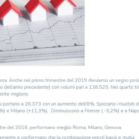
ora. Anche nel primo trimestre del 2019 rileviamo un segno posi
odo dell’anno precedente) con volumi pari a 138.525. Nel quarto t
ente migliore.
si portano a 26.373 con un aumento dell’8%. Spiccano i risultati d
 e Milano (+11,3%). Diminuiscono a Firenze ( -5,2%) e a Napo
imestre del 2018, performano meglio Roma, Milano, Genova.
ivamente e confermano che la combinazione prezzi bassi e mutui