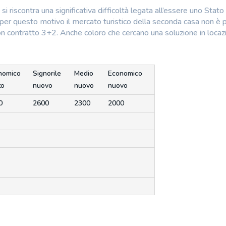
 si riscontra una significativa difficoltà legata all’essere uno Stato
er questo motivo il mercato turistico della seconda casa non è p
on contratto 3+2. Anche coloro che cercano una soluzione in locaz
nomico
Signorile
Medio
Economico
to
nuovo
nuovo
nuovo
0
2600
2300
2000