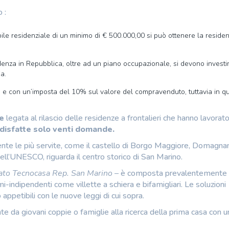
 :
ile residenziale di un minimo di € 500.000,00 si può ottenere la reside
idenza in Repubblica, oltre ad un piano occupazionale, si devono investi
a.
 e con un’imposta del 10% sul valore del compravenduto, tuttavia in q
e
legata al rilascio delle residenze a frontalieri che hanno lavorat
disfatte solo venti domande.
ente le più servite, come il castello di Borgo Maggiore, Domagna
ell’UNESCO, riguarda il centro storico di San Marino.
liato Tecnocasa Rep. San Marino –
è composta prevalentemente
i-indipendenti come villette a schiera e bifamigliari. Le soluzioni
 appetibili con le nuove leggi di cui sopra.
e da giovani coppie o famiglie alla ricerca della prima casa con u