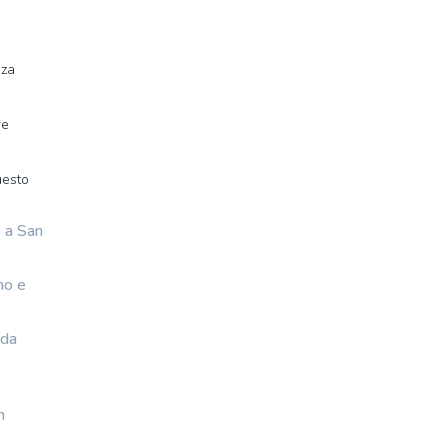
nza
re
uesto
o a San
no e
 da
n