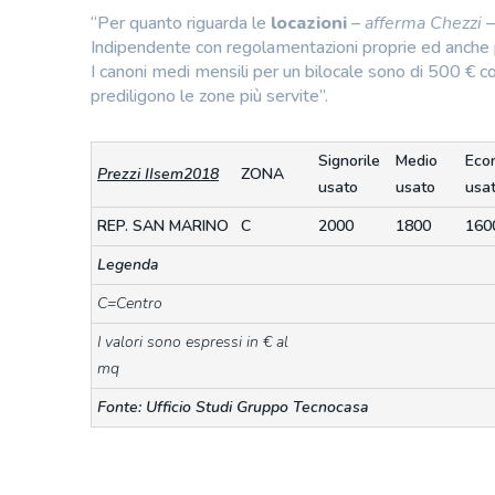
“Per quanto riguarda le
locazioni
–
afferma Chezzi
–
Indipendente con regolamentazioni proprie ed anche p
I canoni medi mensili per un bilocale sono di 500 € c
prediligono le zone più servite”.
Signorile
Medio
Eco
Prezzi IIsem2018
ZONA
usato
usato
usa
REP. SAN MARINO
C
2000
1800
160
Legenda
C=Centro
I valori sono espressi in € al
mq
Fonte: Ufficio Studi Gruppo Tecnocasa