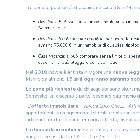
Tre sono le possibilità di acquistare casa a San Marino
Residenza Elettiva
: con un investimento su un immob
Sammarinese.
Residenza legata agli imprenditori
: per avere la res
almeno 75.000 € in un immobile di qualsiasi tipologi
Casa Vacanza:
si può comprare senza limite di spesa
caso non si può eleggere qui il domicilio.
Nel 2018 inoltre è entrata in vigore una
nuova legg
Marino da almeno 15 anni,
ogni anno saranno sod
Le
zone più richieste
da chi acquista sono sicuram
Serravalle; un discorso a parte, essendo patrimonio d
“L’
offerta immobiliare
– spiega Luca Chezzi, Affi
appartamenti (in maggioranza trilocali) e soluzioni sem
indipendenti, di cui finora c’era poca offerta, diventano
La
domanda immobiliare
è costituita essenzialment
budget che oscilla tra 180.000 e 250.000 €”.