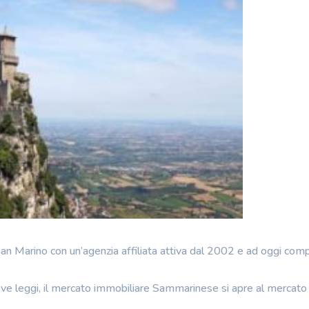
an Marino con un’agenzia affiliata attiva dal 2002 e ad oggi com
ve leggi, il mercato immobiliare Sammarinese si apre al mercato 