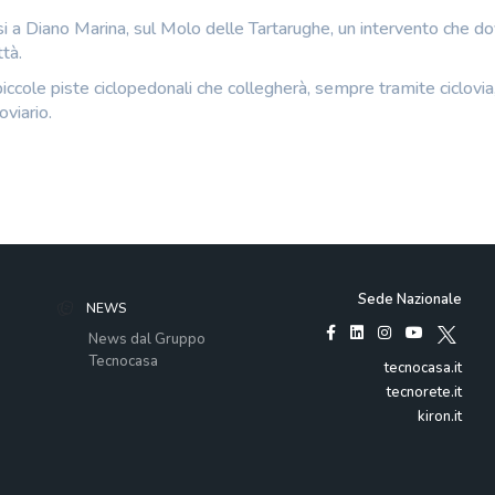
ssi a Diano Marina, sul Molo delle Tartarughe, un intervento che 
tà.
iccole piste ciclopedonali che collegherà, sempre tramite ciclovia,
oviario.
Sede Nazionale
NEWS
News dal Gruppo
Tecnocasa
tecnocasa.it
tecnorete.it
kiron.it