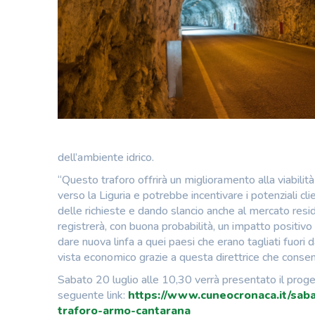
dell’ambiente idrico.
“Questo traforo offrirà un miglioramento alla viabilità
verso la Liguria e potrebbe incentivare i potenziali cl
delle richieste e dando slancio anche al mercato resid
registrerà, con buona probabilità, un impatto positivo 
dare nuova linfa a quei paesi che erano tagliati fuori
vista economico grazie a questa direttrice che consent
Sabato 20 luglio alle 10,30 verrà presentato il proge
seguente link:
https://www.cuneocronaca.it/saba
traforo-armo-cantarana