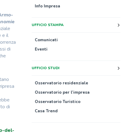
Info Impresa
 Armo-
conomie
UFFICIO STAMPA
nziale
e il
Comunicati
correnza
ssi di
Eventi
che
UFFICIO STUDI
stano
Osservatorio residenziale
ripresa
Osservatorio per l’impresa
rebbe
Osservatorio Turistico
to di
Casa Trend
o-del-