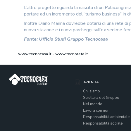
L’altro progetto riguarda la nascita di un Palacongre
portare ad un incremento del “turismo business” in cit
Inoltre Diano Marina dovrebbe dotarsi di una rete di p
nuova stazione e i nuovi parcheggi sull’ex sedime ferr
Fonte: Ufficio Studi Gruppo Tecnocasa
www.tecnocasa.it
-
www.tecnorete.it
AZIENDA
Chi siamo
Struttura del Gruppo
Nel mondo
Lavora con noi
Responsabilità ambientale
Responsabilità sociale