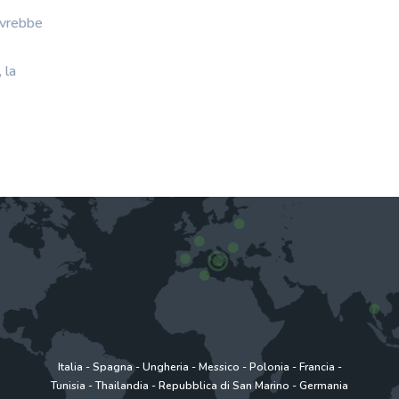
dovrebbe
 la
Italia
-
Spagna
-
Ungheria
-
Messico
-
Polonia
-
Francia
-
Tunisia
-
Thailandia
-
Repubblica di San Marino
-
Germania