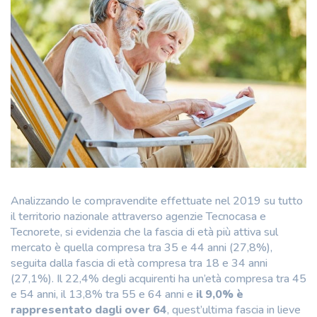
Analizzando le compravendite effettuate nel 2019 su tutto
il territorio nazionale attraverso agenzie Tecnocasa e
Tecnorete, si evidenzia che la fascia di età più attiva sul
mercato è quella compresa tra 35 e 44 anni (27,8%),
seguita dalla fascia di età compresa tra 18 e 34 anni
(27,1%). Il 22,4% degli acquirenti ha un’età compresa tra 45
e 54 anni, il 13,8% tra 55 e 64 anni e
il 9,0% è
rappresentato dagli over 64
, quest’ultima fascia in lieve