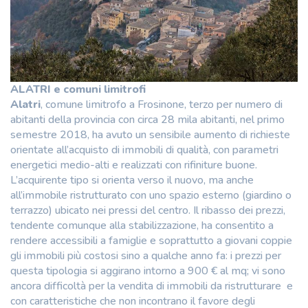
ALATRI e comuni limitrofi
Alatri
, comune limitrofo a Frosinone, terzo per numero di
abitanti della provincia con circa 28 mila abitanti, nel primo
semestre 2018, ha avuto un sensibile aumento di richieste
orientate all’acquisto di immobili di qualità, con parametri
energetici medio-alti e realizzati con rifiniture buone.
L’acquirente tipo si orienta verso il nuovo, ma anche
all’immobile ristrutturato con uno spazio esterno (giardino o
terrazzo) ubicato nei pressi del centro. Il ribasso dei prezzi,
tendente comunque alla stabilizzazione, ha consentito a
rendere accessibili a famiglie e soprattutto a giovani coppie
gli immobili più costosi sino a qualche anno fa: i prezzi per
questa tipologia si aggirano intorno a 900 € al mq; vi sono
ancora difficoltà per la vendita di immobili da ristrutturare e
con caratteristiche che non incontrano il favore degli