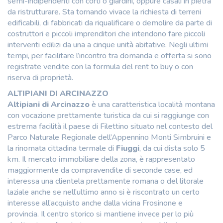
semi-indipendenti con corti o giardini, oppure casali in pietra
da ristrutturare. Sta tornando vivace la richiesta di terreni
edificabili, di fabbricati da riqualificare o demolire da parte di
costruttori e piccoli imprenditori che intendono fare piccoli
interventi edilizi da una a cinque unità abitative. Negli ultimi
tempi, per facilitare l’incontro tra domanda e offerta si sono
registrate vendite con la formula del rent to buy o con
riserva di proprietà.
ALTIPIANI DI ARCINAZZO
Altipiani di Arcinazzo
è una caratteristica località montana
con vocazione prettamente turistica da cui si raggiunge con
estrema facilità il paese di Filettino situato nel contesto del
Parco Naturale Regionale dell’Appennino Monti Simbruini e
la rinomata cittadina termale di
Fiuggi
, da cui dista solo 5
km. Il mercato immobiliare della zona, è rappresentato
maggiormente da compravendite di seconde case, ed
interessa una clientela prettamente romana o del litorale
laziale anche se nell’ultimo anno si è riscontrato un certo
interesse all’acquisto anche dalla vicina Frosinone e
provincia. Il centro storico si mantiene invece per lo più