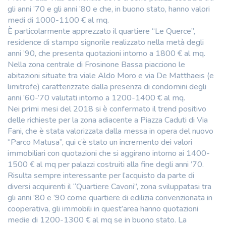
gli anni ’70 e gli anni ’80 e che, in buono stato, hanno valori
medi di 1000-1100 € al mq.
È particolarmente apprezzato il quartiere “Le Querce”,
residence di stampo signorile realizzato nella metà degli
anni ’90, che presenta quotazioni intorno a 1800 € al mq.
Nella zona centrale di Frosinone Bassa piacciono le
abitazioni situate tra viale Aldo Moro e via De Matthaeis (e
limitrofe) caratterizzate dalla presenza di condomini degli
anni ’60-’70 valutati intorno a 1200-1400 € al mq.
Nei primi mesi del 2018 si è confermato il trend positivo
delle richieste per la zona adiacente a Piazza Caduti di Via
Fani, che è stata valorizzata dalla messa in opera del nuovo
“Parco Matusa”, qui c’è stato un incremento dei valori
immobiliari con quotazioni che si aggirano intorno ai 1400-
1500 € al mq per palazzi costruiti alla fine degli anni ’70.
Risulta sempre interessante per l’acquisto da parte di
diversi acquirenti il “Quartiere Cavoni”, zona sviluppatasi tra
gli anni ’80 e ’90 come quartiere di edilizia convenzionata in
cooperativa, gli immobili in quest’area hanno quotazioni
medie di 1200-1300 € al mq se in buono stato. La