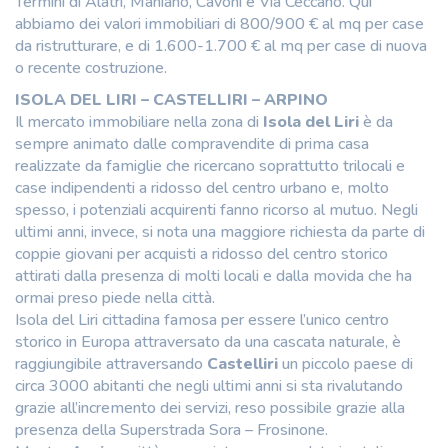
Termini di Alatri, Maniano, Cavoni e Via Ceccano. Qui
abbiamo dei valori immobiliari di 800/900 € al mq per case
da ristrutturare, e di 1.600-1.700 € al mq per case di nuova
o recente costruzione.
ISOLA DEL LIRI – CASTELLIRI – ARPINO
Il mercato immobiliare nella zona di
Isola del Liri
è da
sempre animato dalle compravendite di prima casa
realizzate da famiglie che ricercano soprattutto trilocali e
case indipendenti a ridosso del centro urbano e, molto
spesso, i potenziali acquirenti fanno ricorso al mutuo. Negli
ultimi anni, invece, si nota una maggiore richiesta da parte di
coppie giovani per acquisti a ridosso del centro storico
attirati dalla presenza di molti locali e dalla movida che ha
ormai preso piede nella città.
Isola del Liri cittadina famosa per essere l’unico centro
storico in Europa attraversato da una cascata naturale, è
raggiungibile attraversando
Castelliri
un piccolo paese di
circa 3000 abitanti che negli ultimi anni si sta rivalutando
grazie all’incremento dei servizi, reso possibile grazie alla
presenza della Superstrada Sora – Frosinone.