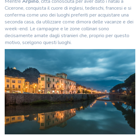
Mentre
Arpino
, città conosciuta per aver dato i natali a
Cicerone, conquista il cuore di inglesi, tedeschi, francesi e si
conferma come uno dei luoghi preferiti per acquistare una
seconda casa, da utilizzare come dimora delle vacanze e dei
week-end. Le campagne e le zone collinari sono
decisamente amate dagli stranieri che, proprio per questo
motivo, scelgono questi luoghi.