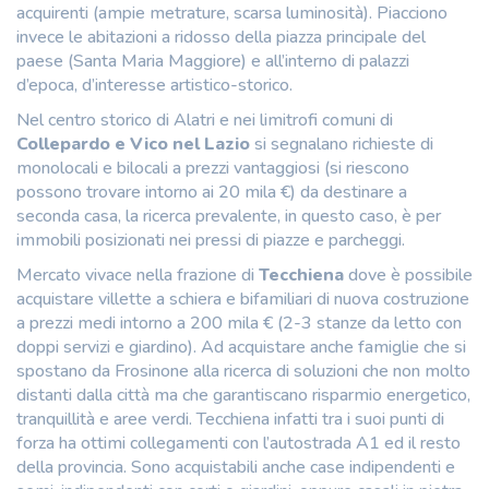
acquirenti (ampie metrature, scarsa luminosità). Piacciono
invece le abitazioni a ridosso della piazza principale del
paese (Santa Maria Maggiore) e all’interno di palazzi
d’epoca, d’interesse artistico-storico.
Nel centro storico di Alatri e nei limitrofi comuni di
Collepardo e Vico nel Lazio
si segnalano richieste di
monolocali e bilocali a prezzi vantaggiosi (si riescono
possono trovare intorno ai 20 mila €) da destinare a
seconda casa, la ricerca prevalente, in questo caso, è per
immobili posizionati nei pressi di piazze e parcheggi.
Mercato vivace nella frazione di
Tecchiena
dove è possibile
acquistare villette a schiera e bifamiliari di nuova costruzione
a prezzi medi intorno a 200 mila € (2-3 stanze da letto con
doppi servizi e giardino). Ad acquistare anche famiglie che si
spostano da Frosinone alla ricerca di soluzioni che non molto
distanti dalla città ma che garantiscano risparmio energetico,
tranquillità e aree verdi. Tecchiena infatti tra i suoi punti di
forza ha ottimi collegamenti con l’autostrada A1 ed il resto
della provincia. Sono acquistabili anche case indipendenti e