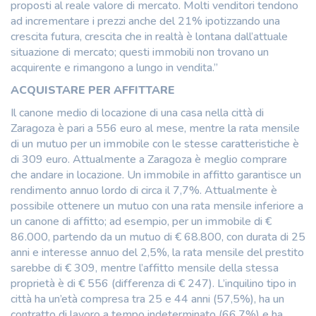
proposti al reale valore di mercato. Molti venditori tendono
ad incrementare i prezzi anche del 21% ipotizzando una
crescita futura, crescita che in realtà è lontana dall’attuale
situazione di mercato; questi immobili non trovano un
acquirente e rimangono a lungo in vendita.”
ACQUISTARE PER AFFITTARE
Il canone medio di locazione di una casa nella città di
Zaragoza è pari a 556 euro al mese, mentre la rata mensile
di un mutuo per un immobile con le stesse caratteristiche è
di 309 euro. Attualmente a Zaragoza è meglio comprare
che andare in locazione. Un immobile in affitto garantisce un
rendimento annuo lordo di circa il 7,7%. Attualmente è
possibile ottenere un mutuo con una rata mensile inferiore a
un canone di affitto; ad esempio, per un immobile di €
86.000, partendo da un mutuo di € 68.800, con durata di 25
anni e interesse annuo del 2,5%, la rata mensile del prestito
sarebbe di € 309, mentre l’affitto mensile della stessa
proprietà è di € 556 (differenza di € 247). L’inquilino tipo in
città ha un’età compresa tra 25 e 44 anni (57,5%), ha un
contratto di lavoro a tempo indeterminato (66,7%) e ha