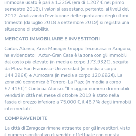
immobile usato è pari a 1.325€ (era di 1.207 € nel primo
semestre 2018), i valori si assestano, pertanto, ai livelli del
2012. Analizzando l’evoluzione delle quotazioni degli ultimi
trimestri (da luglio 2018 a settembre 2019) si registra una
situazione di stabilità.
MERCATO IMMOBILIARE E INVESTITORI
Carlos Alonso, Area Manager Gruppo Tecnocasa in Aragona,
ha evidenziato: “Actur-Gran Casa è la zona con gli immobili
dal costo più elevato (in media a corpo
173.932€
), seguita
da Plaza San Francisco-Universidad (in media a corpo
144.286€) e Almozara (in media a corpo 120.682€). La
zona più economica è Torrero-La Pazc (in media a corpo
57.415€)”. Continua Alonso: “Il maggior numero di immobili
venduti in città nel mese di ottobre 2019 è stato nella
fascia di prezzo inferiore a 75.000 €, il 48,7% degli immobili
intermediati”.
COMPRAVENDITE
La città di Zaragoza rimane attraente per gli investitori, visto
il numero significativo di vendite effettuate con questa