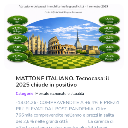
MATTONE ITALIANO. Tecnocasa: il
2025 chiude in positivo
Categorie:
Mercato nazionale e attualità
-13.04.26- COMPRAVENDITE A +6,4% E PREZZI
PIU’ ELEVATI DAL POST-PANDEMIA Oltre
766mila compravendite nell’anno e prezzi in salita
del 2,6% nelle grandi città. La carenza di
offerta sostiene i valori, mentre gli affitti brevi