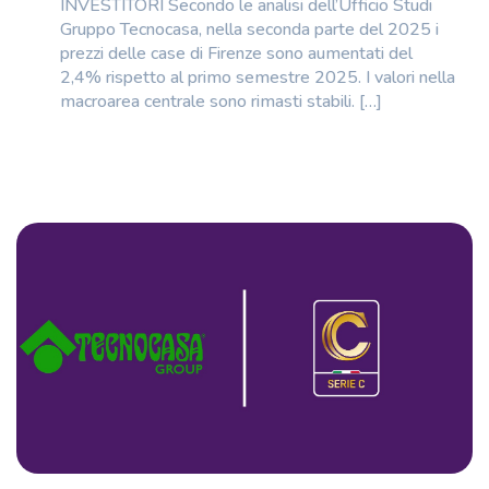
INVESTITORI Secondo le analisi dell’Ufficio Studi
Gruppo Tecnocasa, nella seconda parte del 2025 i
prezzi delle case di Firenze sono aumentati del
2,4% rispetto al primo semestre 2025. I valori nella
macroarea centrale sono rimasti stabili. […]