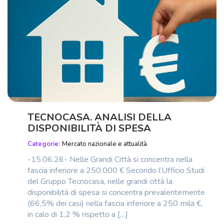
TECNOCASA. ANALISI DELLA
DISPONIBILITÀ DI SPESA
Categorie:
Mercato nazionale e attualità
-15.06.26- Nelle Grandi Città si concentra nella
fascia inferiore a 250.000 € Secondo l’Ufficio Studi
del Gruppo Tecnocasa, nelle grandi città la
disponibilità di spesa si concentra prevalentemente
(66,5% dei casi) nella fascia inferiore a 250 mila €,
in calo di 1,2 % rispetto a […]