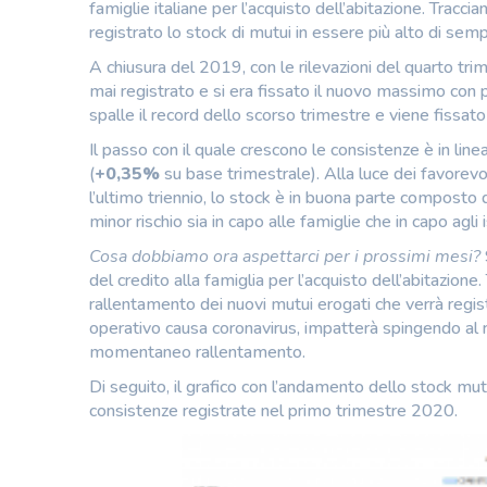
famiglie italiane per l’acquisto dell’abitazione. Trac
registrato lo stock di mutui in essere più alto di sem
A chiusura del 2019, con le rilevazioni del quarto tri
mai registrato e si era fissato il nuovo massimo con p
spalle il record dello scorso trimestre e viene fissat
Il passo con il quale crescono le consistenze è in line
(
+0,35%
su base trimestrale). Alla luce dei favorevol
l’ultimo triennio, lo stock è in buona parte composto 
minor rischio sia in capo alle famiglie che in capo agli i
Cosa dobbiamo ora aspettarci per i prossimi mesi?
del credito alla famiglia per l’acquisto dell’abitazion
rallentamento dei nuovi mutui erogati che verrà regis
operativo causa coronavirus, impatterà spingendo al 
momentaneo rallentamento.
Di seguito, il grafico con l’andamento dello stock mu
consistenze registrate nel primo trimestre 2020.