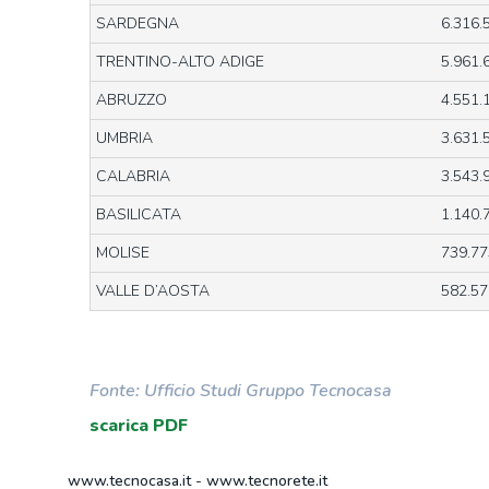
SARDEGNA
6.316.
TRENTINO-ALTO ADIGE
5.961.
ABRUZZO
4.551.
UMBRIA
3.631.
CALABRIA
3.543.
BASILICATA
1.140.
MOLISE
739.77
VALLE D’AOSTA
582.57
Fonte: Ufficio Studi Gruppo Tecnocasa
scarica PDF
www.tecnocasa.it
-
www.tecnorete.it