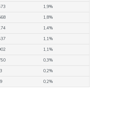
573
1,9%
668
1,8%
174
1,4%
537
1,1%
902
1,1%
750
0,3%
3
0,2%
9
0,2%