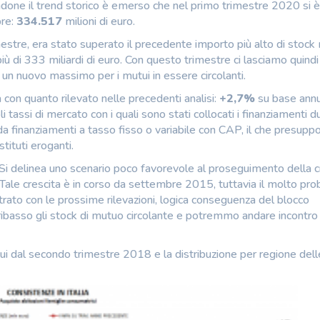
ciandone il trend storico è emerso che nel primo trimestre 2020 si è
pre:
334.517
milioni di euro.
mestre, era stato superato il precedente importo più alto di stock
iù di 333 miliardi di euro. Con questo trimestre ci lasciamo quindi
o un nuovo massimo per i mutui in essere circolanti.
a con quanto rilevato nelle precedenti analisi:
+2,7%
su base ann
i tassi di mercato con i quali sono stati collocati i finanziamenti d
da finanziamenti a tasso fisso o variabile con CAP, il che presupp
stituti eroganti.
Si delinea uno scenario poco favorevole al proseguimento della c
e. Tale crescita è in corso da settembre 2015, tuttavia il molto pro
trato con le prossime rilevazioni, logica conseguenza del blocco
ribasso gli stock di mutuo circolante e potremmo andare incontro
tui dal secondo trimestre 2018 e la distribuzione per regione dell