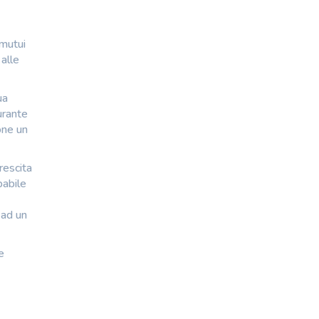
 mutui
 alle
ua
urante
one un
rescita
babile
 ad un
e