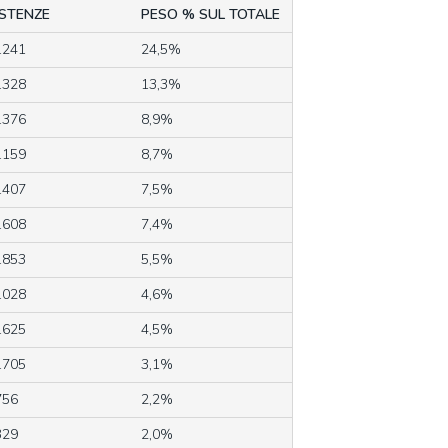
STENZE
PESO % SUL TOTALE
.241
24,5%
.328
13,3%
.376
8,9%
.159
8,7%
.407
7,5%
.608
7,4%
.853
5,5%
.028
4,6%
.625
4,5%
.705
3,1%
756
2,2%
329
2,0%