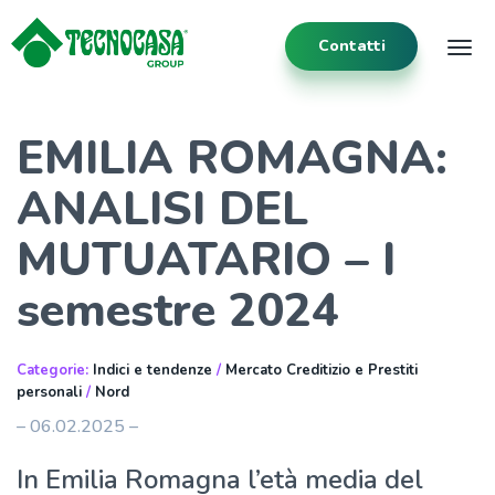
Contatti
Tog
EMILIA ROMAGNA:
ANALISI DEL
MUTUATARIO – I
semestre 2024
Categorie:
Indici e tendenze
/
Mercato Creditizio e Prestiti
personali
/
Nord
– 06.02.2025 –
In Emilia Romagna l’età media del