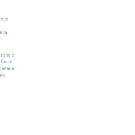
re le
e la
rsone di
tadini
lbanese
i e