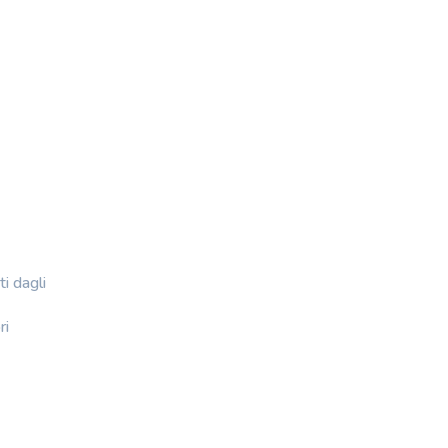
i dagli
ri