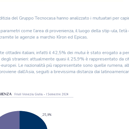
editizia del Gruppo Tecnocasa hanno analizzato i mutuatari per capi
parametri come l’area di provenienza, il luogo della stip-ula, l’età 
tramite le agenzie a marchio Kìron ed Epicas.
te cittadini italiani, infatti il 42,5% dei mutui è stato erogato a pe
degli stranieri: attualmente quasi il 25,9% è rappresentato da cit
europei. Le nazionalità più rappresentate sono quelle rumena, a
oviene dall’Asia, seguiti a brevissima distanza dai latinoamerican