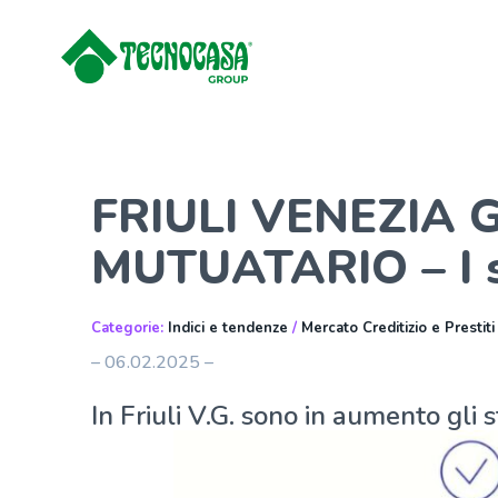
FRIULI VENEZIA G
MUTUATARIO – I 
Categorie:
Indici e tendenze
/
Mercato Creditizio e Prestiti
– 06.02.2025 –
In Friuli V.G. sono in aumento gli