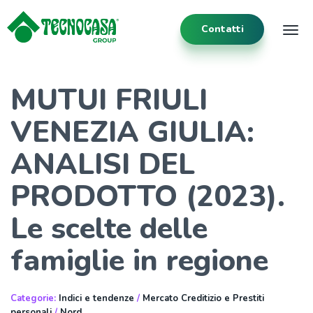
Contatti
Tog
MUTUI FRIULI
VENEZIA GIULIA:
ANALISI DEL
PRODOTTO (2023).
Le scelte delle
famiglie in regione
Categorie:
Indici e tendenze
/
Mercato Creditizio e Prestiti
personali
/
Nord