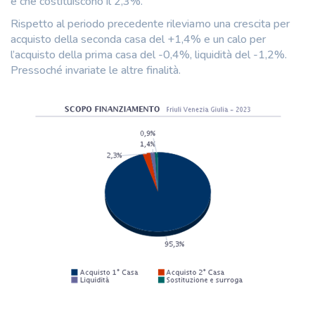
e che costituiscono il 2,3%.
Rispetto al periodo precedente rileviamo una crescita per
acquisto della seconda casa del +1,4% e un calo per
l’acquisto della prima casa del -0,4%, liquidità del -1,2%.
Pressoché invariate le altre finalità.