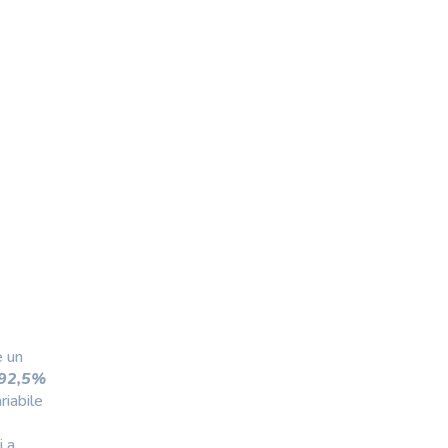
e un
 92,5%
riabile
i a