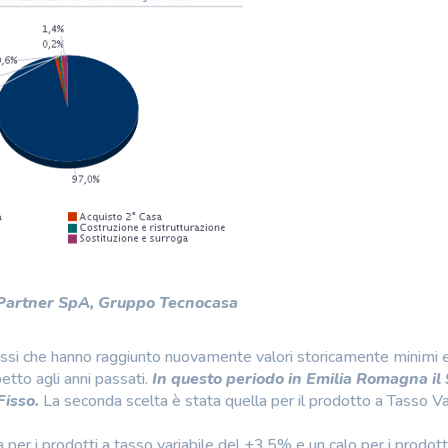
 Partner SpA, Gruppo Tecnocasa
 tassi che hanno raggiunto nuovamente valori storicamente minimi 
etto agli anni passati.
In questo periodo in Emilia Romagna il
Fisso.
La seconda scelta è stata quella per il prodotto a Tasso Va
per i prodotti a tasso variabile del +3,5% e un calo per i prodott