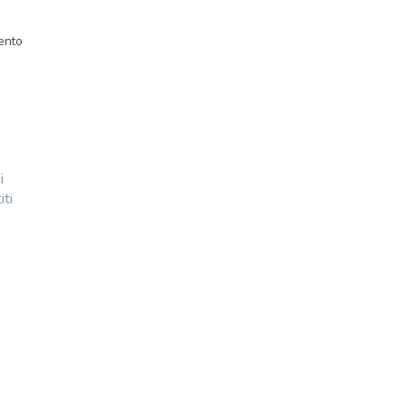
mento
i
iti