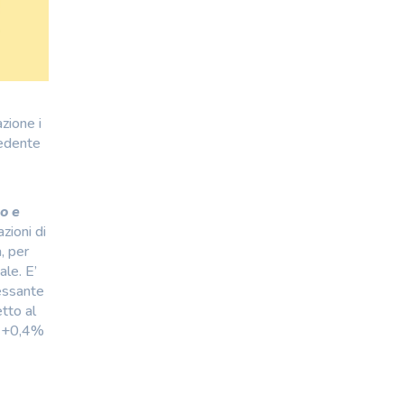
zione i
cedente
o e
zioni di
, per
ale. E’
ressante
tto al
el +0,4%