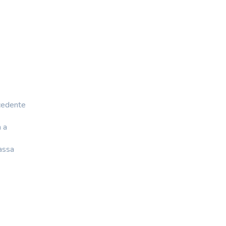
ecedente
 a
bassa