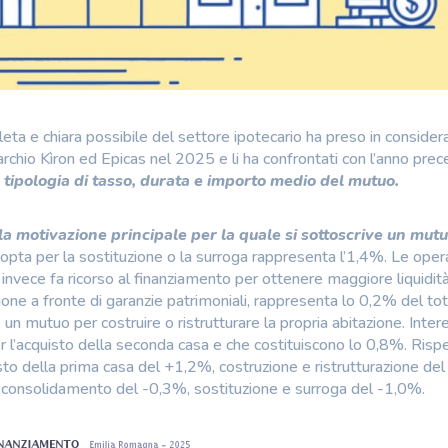
leta e chiara possibile del settore ipotecario ha preso in considera
archio Kìron ed Epicas nel 2025 e li ha confrontati con l’anno pre
 tipologia di tasso, durata e importo medio del mutuo.
a motivazione principale per la quale si sottoscrive un mutu
opta per la sostituzione o la surroga rappresenta l’1,4%. Le opera
invece fa ricorso al finanziamento per ottenere maggiore liquidità
ione a fronte di garanzie patrimoniali, rappresenta lo 0,2% del tot
un mutuo per costruire o ristrutturare la propria abitazione. Inte
 l’acquisto della seconda casa e che costituiscono lo 0,8%. Rispe
sto della prima casa del +1,2%, costruzione e ristrutturazione d
, consolidamento del -0,3%, sostituzione e surroga del -1,0%.