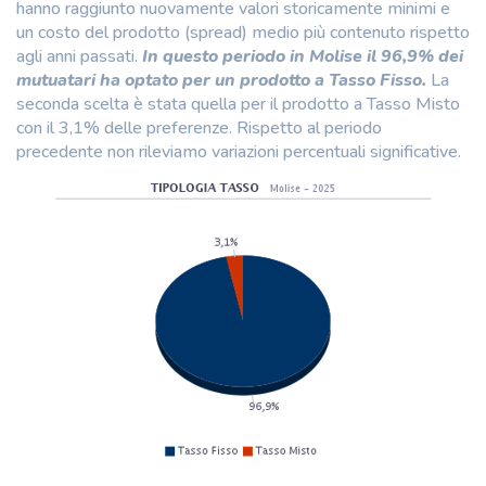
hanno raggiunto nuovamente valori storicamente minimi e
un costo del prodotto (spread) medio più contenuto rispetto
agli anni passati.
In questo periodo in Molise il 96,9% dei
mutuatari ha optato per un prodotto a Tasso Fisso.
La
seconda scelta è stata quella per il prodotto a Tasso Misto
con il 3,1% delle preferenze. Rispetto al periodo
precedente non rileviamo variazioni percentuali significative.