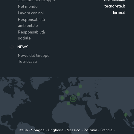
tecnorete.it
Nel mondo
kiron.it
Lavora con noi
Responsabilità
ambientale
Responsabilità
sociale
NEWS
News dal Gruppo
Tecnocasa
Italia
-
Spagna
-
Ungheria
-
Messico
-
Polonia
-
Francia
-