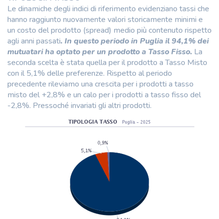
Le dinamiche degli indici di riferimento evidenziano tassi che
hanno raggiunto nuovamente valori storicamente minimi e
un costo del prodotto (spread) medio più contenuto rispetto
agli anni passati
. In questo periodo in Puglia il 94,1% dei
mutuatari ha optato per un prodotto a Tasso Fisso.
La
seconda scelta è stata quella per il prodotto a Tasso Misto
con il 5,1% delle preferenze. Rispetto al periodo
precedente rileviamo una crescita per i prodotti a tasso
misto del +2,8% e un calo per i prodotti a tasso fisso del
-2,8%. Pressoché invariati gli altri prodotti.