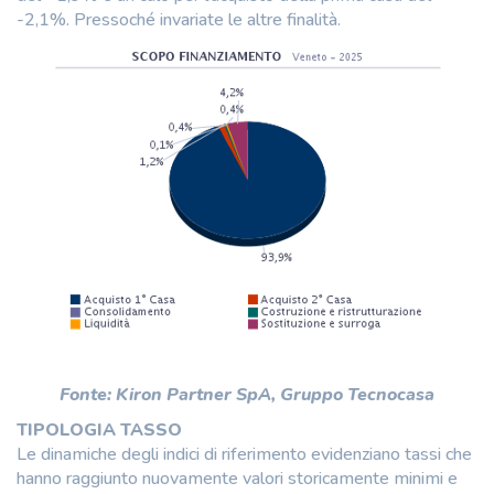
-2,1%. Pressoché invariate le altre finalità.
Fonte: Kiron Partner SpA, Gruppo Tecnocasa
TIPOLOGIA TASSO
Le dinamiche degli indici di riferimento evidenziano tassi che
hanno raggiunto nuovamente valori storicamente minimi e