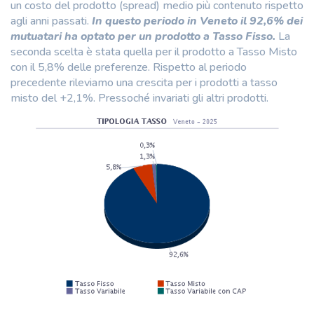
un costo del prodotto (spread) medio più contenuto rispetto
agli anni passati.
In questo periodo in Veneto il 92,6% dei
mutuatari ha optato per un prodotto a Tasso Fisso.
La
seconda scelta è stata quella per il prodotto a Tasso Misto
con il 5,8% delle preferenze. Rispetto al periodo
precedente rileviamo una crescita per i prodotti a tasso
misto del +2,1%. Pressoché invariati gli altri prodotti.