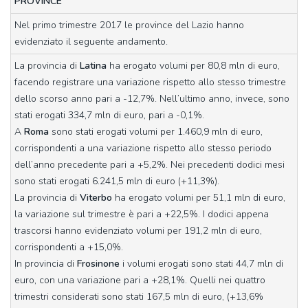
PROVINCE
Nel primo trimestre 2017 le province del Lazio hanno
evidenziato il seguente andamento.
La provincia di
Latina
ha erogato volumi per 80,8 mln di euro,
facendo registrare una variazione rispetto allo stesso trimestre
dello scorso anno pari a -12,7%. Nell’ultimo anno, invece, sono
stati erogati 334,7 mln di euro, pari a -0,1%.
A
Roma
sono stati erogati volumi per 1.460,9 mln di euro,
corrispondenti a una variazione rispetto allo stesso periodo
dell’anno precedente pari a +5,2%. Nei precedenti dodici mesi
sono stati erogati 6.241,5 mln di euro (+11,3%).
La provincia di
Viterbo
ha erogato volumi per 51,1 mln di euro,
la variazione sul trimestre è pari a +22,5%. I dodici appena
trascorsi hanno evidenziato volumi per 191,2 mln di euro,
corrispondenti a +15,0%.
In provincia di
Frosinone
i volumi erogati sono stati 44,7 mln di
euro, con una variazione pari a +28,1%. Quelli nei quattro
trimestri considerati sono stati 167,5 mln di euro, (+13,6%