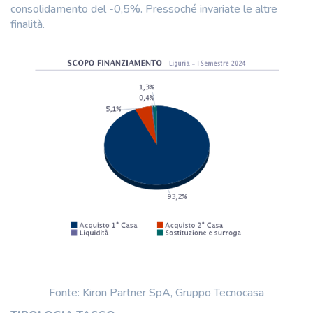
consolidamento del -0,5%. Pressoché invariate le altre
finalità.
Fonte: Kiron Partner SpA, Gruppo Tecnocasa