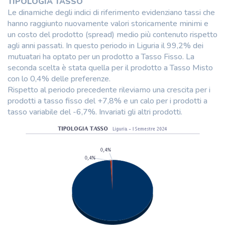
TIPOLOGIA TASSO
Le dinamiche degli indici di riferimento evidenziano tassi che
hanno raggiunto nuovamente valori storicamente minimi e
un costo del prodotto (spread) medio più contenuto rispetto
agli anni passati. In questo periodo in Liguria il 99,2% dei
mutuatari ha optato per un prodotto a Tasso Fisso. La
seconda scelta è stata quella per il prodotto a Tasso Misto
con lo 0,4% delle preferenze.
Rispetto al periodo precedente rileviamo una crescita per i
prodotti a tasso fisso del +7,8% e un calo per i prodotti a
tasso variabile del -6,7%. Invariati gli altri prodotti.