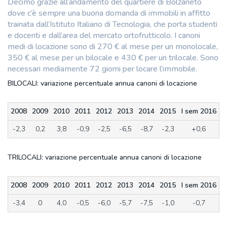
Decimo grazie all’andamento del quartiere di Bolzaneto
dove c’è sempre una buona domanda di immobili in affitto
trainata dall’Istituto Italiano di Tecnologia, che porta studenti
e docenti e dall’area del mercato ortofrutticolo. I canoni
medi di locazione sono di 270 € al mese per un monolocale,
350 € al mese per un bilocale e 430 € per un trilocale. Sono
necessari mediamente 72 giorni per locare l’immobile.
BILOCALI: variazione percentuale annua canoni di locazione
2008
2009
2010
2011
2012
2013
2014
2015
I sem 2016
-2,3
0,2
3,8
-0,9
-2,5
-6,5
-8,7
-2,3
+0,6
TRILOCALI: variazione percentuale annua canoni di locazione
2008
2009
2010
2011
2012
2013
2014
2015
I sem 2016
-3,4
0
4,0
-0,5
-6,0
-5,7
-7,5
-1,0
-0,7