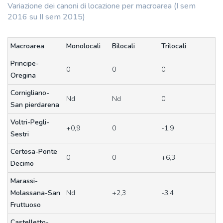
Variazione dei canoni di locazione per macroarea (I sem
2016 su II sem 2015)
Macroarea
Monolocali
Bilocali
Trilocali
Principe-
0
0
0
Oregina
Cornigliano-
Nd
Nd
0
San pierdarena
Voltri-Pegli-
+0,9
0
-1,9
Sestri
Certosa-Ponte
0
0
+6,3
Decimo
Marassi-
Molassana-San
Nd
+2,3
-3,4
Fruttuoso
Castelletto-