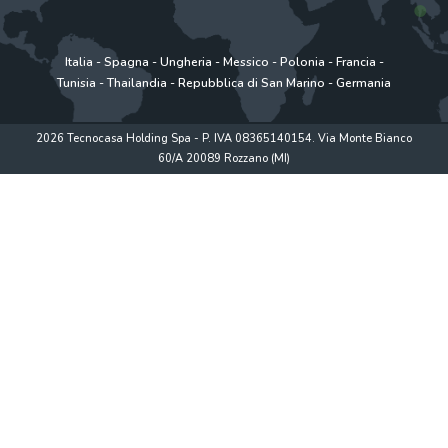
Italia
-
Spagna
-
Ungheria
-
Messico
-
Polonia
-
Francia
-
Tunisia
-
Thailandia
-
Repubblica di San Marino
-
Germania
2026 Tecnocasa Holding Spa - P. IVA 08365140154. Via Monte Bianco
60/A 20089 Rozzano (MI)
Privacy policy
|
Policy utilizzo
|
Cookie Policy
|
www.tecnocasagroup.it