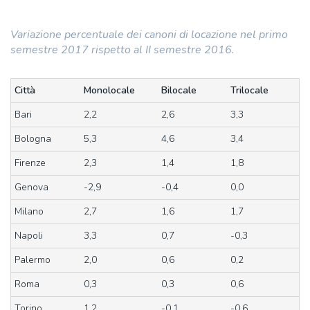
Variazione percentuale dei canoni di locazione nel primo
semestre 2017 rispetto al II semestre 2016.
Città
Monolocale
Bilocale
Trilocale
Bari
2,2
2,6
3,3
Bologna
5,3
4,6
3,4
Firenze
2,3
1,4
1,8
Genova
-2,9
-0,4
0,0
Milano
2,7
1,6
1,7
Napoli
3,3
0,7
-0,3
Palermo
2,0
0,6
0,2
Roma
0,3
0,3
0,6
Torino
1,2
-0,1
-0,6