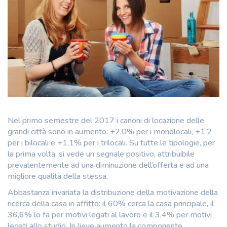
Nel primo semestre del 2017 i canoni di locazione delle
grandi città sono in aumento: +2,0% per i monolocali, +1,2
per i bilocali e +1,1% per i trilocali. Su tutte le tipologie, per
la prima volta, si vede un segnale positivo, attribuibile
prevalentemente ad una diminuzione dell’offerta e ad una
migliore qualità della stessa.
Abbastanza invariata la distribuzione della motivazione della
ricerca della casa in affitto: il 60% cerca la casa principale, il
36,6% lo fa per motivi legati al lavoro e il 3,4% per motivi
legati allo studio. In lieve aumento la componente