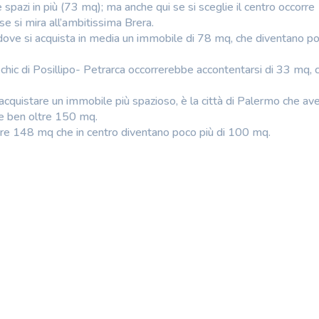
e spazi in più (73 mq); ma anche qui se si sceglie il centro occorre
se si mira all’ambitissima Brera.
 dove si acquista in media un immobile di 78 mq, che diventano po
 chic di Posillipo- Petrarca occorrerebbe accontentarsi di 33 mq, 
i acquistare un immobile più spazioso, è la città di Palermo che a
e ben oltre 150 mq.
e 148 mq che in centro diventano poco più di 100 mq.