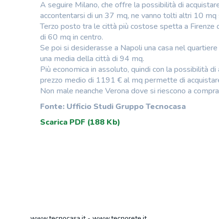
A seguire Milano, che offre la possibilità di acquistar
accontentarsi di un 37 mq, ne vanno tolti altri 10 mq 
Terzo posto tra le città più costose spetta a Firenze
di 60 mq in centro.
Se poi si desiderasse a Napoli una casa nel quartiere
una media della città di 94 mq.
Più economica in assoluto, quindi con la possibilità d
prezzo medio di 1191 € al mq permette di acquistar
Non male neanche Verona dove si riescono a comprar
Fonte: Ufficio Studi Gruppo Tecnocasa
Scarica PDF (188 Kb)
www.tecnocasa.it
-
www.tecnorete.it