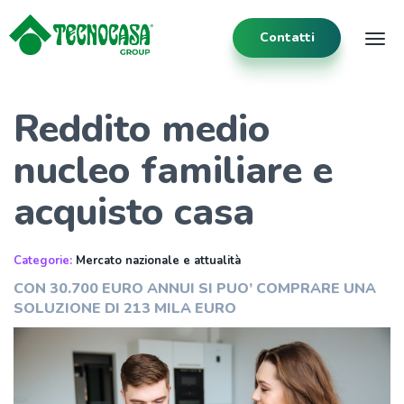
Contatti
Tog
Reddito medio
nucleo familiare e
acquisto casa
Categorie:
Mercato nazionale e attualità
CON 30.700 EURO ANNUI SI PUO’ COMPRARE UNA
SOLUZIONE DI 213 MILA EURO