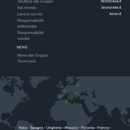
tecnocasa.it
Struttura del Gruppo
tecnorete.it
Nel mondo
kiron.it
Lavora con noi
Responsabilità
ambientale
Responsabilità
sociale
NEWS
News dal Gruppo
Tecnocasa
Italia
-
Spagna
-
Ungheria
-
Messico
-
Polonia
-
Francia
-