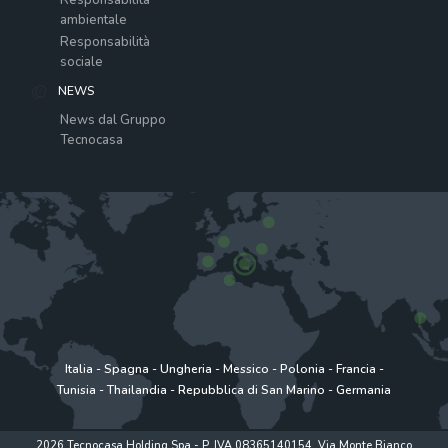
ambientale
Responsabilità
sociale
NEWS
News dal Gruppo
Tecnocasa
Italia
-
Spagna
-
Ungheria
-
Messico
-
Polonia
-
Francia
-
Tunisia
-
Thailandia
-
Repubblica di San Marino
-
Germania
2026 Tecnocasa Holding Spa - P. IVA 08365140154. Via Monte Bianco