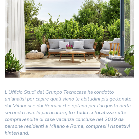
L’Ufficio Studi del Gruppo Tecnocasa ha condotto
un’analisi per capire quali siano le abitudini più gettonate
dai Milanesi e dai Romani che optano per l’acquisto della
seconda casa.
In particolare, lo studio si focalizza sulle
compravendite di case vacanza concluse nel 2019 da
persone residenti a Milano e Roma, compresi i rispettivi
hinterland.