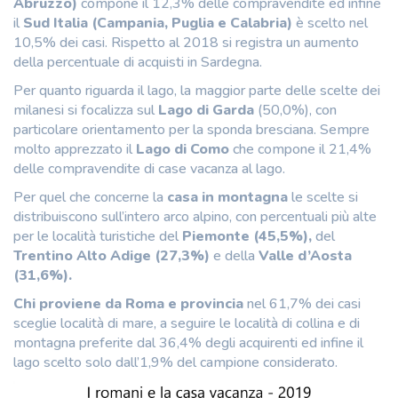
Abruzzo)
compone il 12,3% delle compravendite ed infine
il
Sud Italia (Campania, Puglia e Calabria)
è scelto nel
10,5% dei casi. Rispetto al 2018 si registra un aumento
della percentuale di acquisti in Sardegna.
Per quanto riguarda il lago, la maggior parte delle scelte dei
milanesi si focalizza sul
Lago di Garda
(50,0%), con
particolare orientamento per la sponda bresciana. Sempre
molto apprezzato il
Lago di Como
che compone il 21,4%
delle compravendite di case vacanza al lago.
Per quel che concerne la
casa in montagna
le scelte si
distribuiscono sull’intero arco alpino, con percentuali più alte
per le località turistiche del
Piemonte (45,5%),
del
Trentino Alto Adige (27,3%)
e della
Valle d’Aosta
(31,6%).
Chi proviene da Roma e provincia
nel 61,7% dei casi
sceglie località di mare, a seguire le località di collina e di
montagna preferite dal 36,4% degli acquirenti ed infine il
lago scelto solo dall’1,9% del campione considerato.