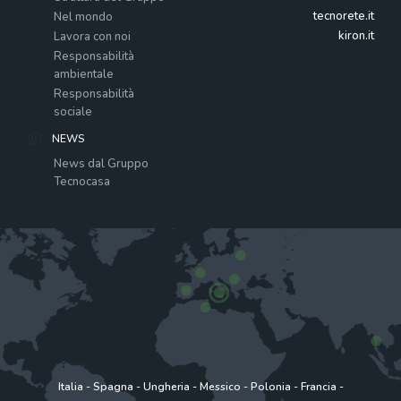
tecnorete.it
Nel mondo
kiron.it
Lavora con noi
Responsabilità
ambientale
Responsabilità
sociale
NEWS
News dal Gruppo
Tecnocasa
Italia
-
Spagna
-
Ungheria
-
Messico
-
Polonia
-
Francia
-