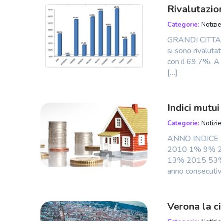
Rivalutazio
Categorie:
Notizie
GRANDI CITTA’ D
si sono rivalut
con il 69,7%. A 
[…]
Indici mutu
Categorie:
Notizie
ANNO INDICE
2010 1% 9% 
13% 2015 53% 1
anno consecutivo
Verona la ci