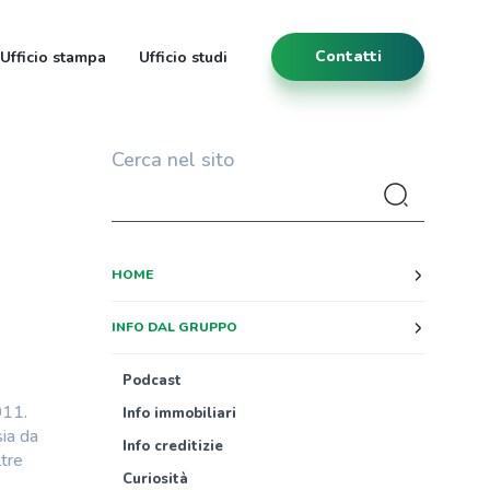
Contatti
Ufficio stampa
Ufficio studi
Cerca nel sito
HOME
INFO DAL GRUPPO
Podcast
011.
Info immobiliari
sia da
Info creditizie
ltre
Curiosità