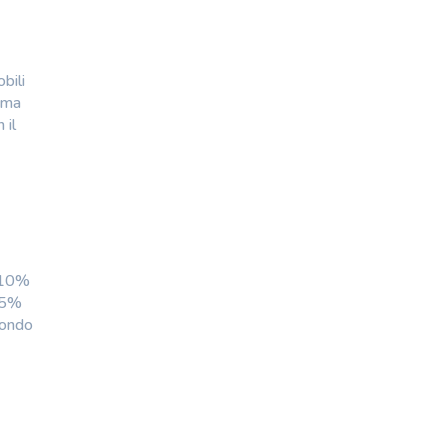
bili
Roma
 il
-10%
15%
condo