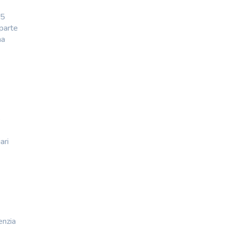
15
 parte
ma
e
ari
enzia