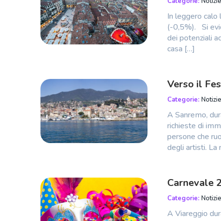
Categorie:
Notizie
In leggero calo
(-0,5%). Si evid
dei potenziali a
casa […]
Verso il Fes
Categorie:
Notizie
A Sanremo, dura
richieste di imm
persone che ruot
degli artisti. L
Carnevale 
Categorie:
Notizie
A Viareggio dura