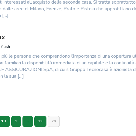
sti interessati all’acquisto della seconda casa. Si tratta soprattutto
o dalle aree di Milano, Firenze, Prato e Pistoia che approfittano d
a […]
ax
 flash
più le persone che comprendono l’importanza di una copertura ut
ri familiari la disponibilità immediata di un capitale e la continuità 
. CF ASSICURAZIONI SpA, di cui il Gruppo Tecnocasa è azionista d
n la sua […]
NTI
1
…
19
20