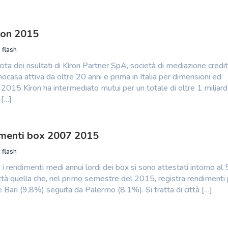
ron 2015
 flash
cita dei risultati di Kìron Partner SpA, società di mediazione credit
casa attiva da oltre 20 anni e prima in Italia per dimensioni ed
 2015 Kìron ha intermediato mutui per un totale di oltre 1 miliard
 […]
imenti box 2007 2015
 flash
i i rendimenti medi annui lordi dei box si sono attestati intorno al
città quella che, nel primo semestre del 2015, registra rendimenti 
è Bari (9,8%) seguita da Palermo (8,1%). Si tratta di città […]