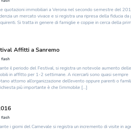
 flash
 le quotazioni immobiliari a Verona nel secondo semestre del 20
enzia un mercato vivace e si registra una ripresa della fiducia da
cquirenti. Si tratta in genere di famiglie e coppie in cerca della pri
tival Affitti a Sanremo
 flash
nte il periodo del Festival, si registra un notevole aumento dell
obili in affitto per 1-2 settimane. A ricercarli sono quasi sempre
ano attorno all’organizzazione dell’evento oppure parenti o famili
a richiesta più importante è che l’immobile […]
2016
 flash
nte i giorni del Carnevale si registra un incremento di visite in ag