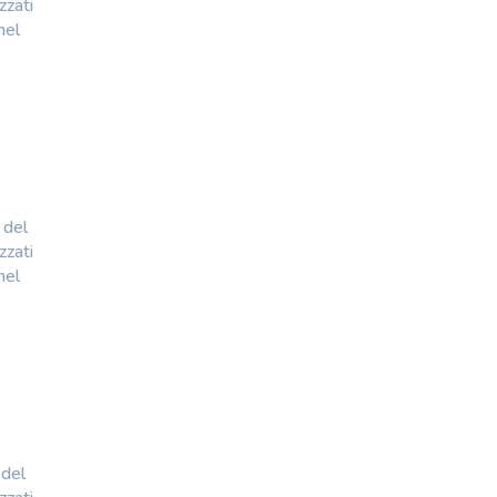
zzati
nel
 del
zzati
nel
del