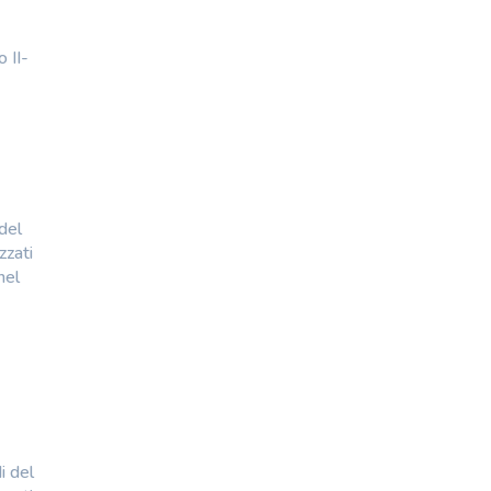
 II-
del
zzati
nel
 del