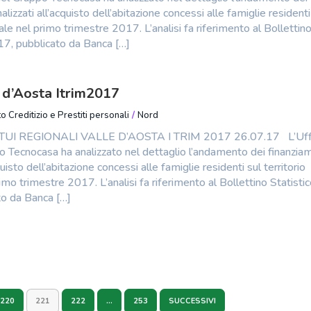
alizzati all’acquisto dell’abitazione concessi alle famiglie residenti
nale nel primo trimestre 2017. L’analisi fa riferimento al Bollettin
017, pubblicato da Banca […]
 d’Aosta Itrim2017
o Creditizio e Prestiti personali
/
Nord
UI REGIONALI VALLE D’AOSTA I TRIM 2017 26.07.17 L’Uffi
o Tecnocasa ha analizzato nel dettaglio l’andamento dei finanzia
cquisto dell’abitazione concessi alle famiglie residenti sul territorio
imo trimestre 2017. L’analisi fa riferimento al Bollettino Statistico
to da Banca […]
220
221
222
…
253
SUCCESSIVI