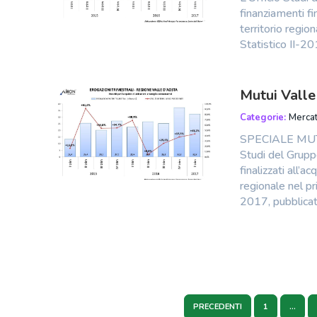
finanziamenti fin
territorio regio
Statistico II-2
Mutui Valle
Categorie:
Mercat
SPECIALE MUT
Studi del Grupp
finalizzati all’a
regionale nel pr
2017, pubblica
PRECEDENTI
1
…