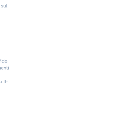
 sul
o
cio
menti
 II-